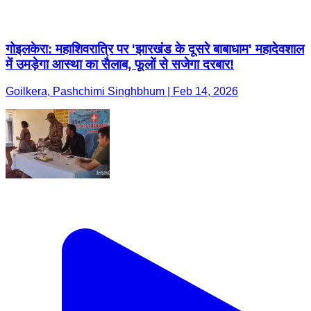
गोइलकेरा: महाशिवरात्रि पर 'झारखंड के दूसरे बाबाधाम' महादेवशाल
में उमड़ेगा आस्था का सैलाब, फूलों से सजेगा दरबार!
Goilkera, Pashchimi Singhbhum | Feb 14, 2026