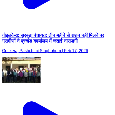
गोइलकेरा: सुरबुड़ा पंचायत: तीन महीने से राशन नहीं मिलने पर
ग्रामीणों ने प्रखंड कार्यालय में जताई नाराज़गी
Goilkera, Pashchimi Singhbhum | Feb 17, 2026