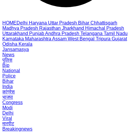
HOME
Delhi
Haryana
Uttar Pradesh
Bihar
Chhattisgarh
Madhya Pradesh
Rajasthan
Jharkhand
Himachal Pradesh
Uttarakhand
Punjab
Andhra Pradesh
Telangana
Tamil Nadu
Karnataka
Maharashtra
Assam
West Bengal
Tripura
Gujarat
Odisha
Kerala
Jansamasya
News
पुलिस
Bjp
National
Police
Bihar
India
कांग्रेस
भाजपा
Congress
Modi
Delhi
Viral
मारपीट
Breakingnews