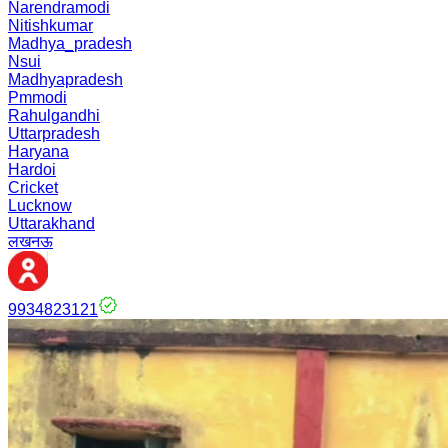
Narendramodi
Nitishkumar
Madhya_pradesh
Nsui
Madhyapradesh
Pmmodi
Rahulgandhi
Uttarpradesh
Haryana
Hardoi
Cricket
Lucknow
Uttarakhand
लखनऊ
9934823121