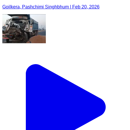
Goilkera, Pashchimi Singhbhum | Feb 20, 2026