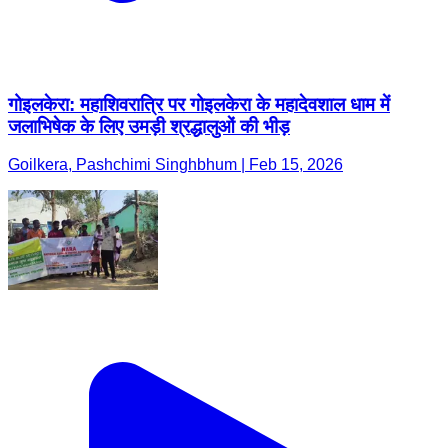
गोइलकेरा: महाशिवरात्रि पर गोइलकेरा के महादेवशाल धाम में
जलाभिषेक के लिए उमड़ी श्रद्धालुओं की भीड़
Goilkera, Pashchimi Singhbhum | Feb 15, 2026