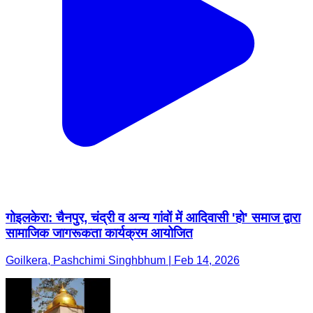
गोइलकेरा: चैनपुर, चंद्री व अन्य गांवों में आदिवासी 'हो' समाज द्वारा
सामाजिक जागरूकता कार्यक्रम आयोजित
Goilkera, Pashchimi Singhbhum | Feb 14, 2026