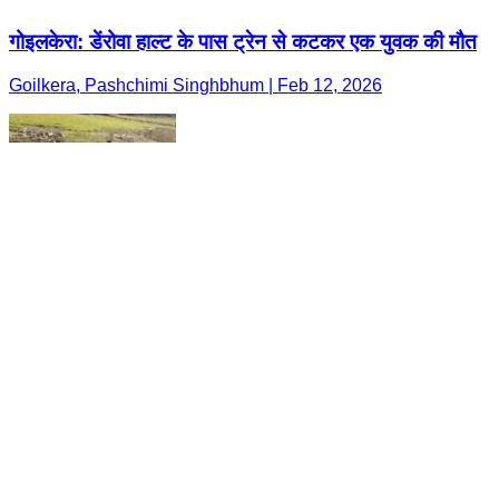
गोइलकेरा: डेंरोवा हाल्ट के पास ट्रेन से कटकर एक युवक की मौत
Goilkera, Pashchimi Singhbhum | Feb 12, 2026