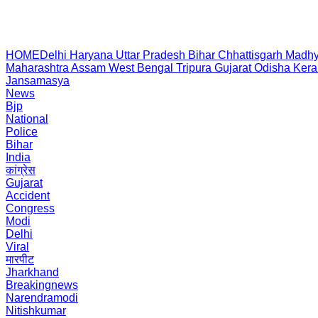
HOME
Delhi
Haryana
Uttar Pradesh
Bihar
Chhattisgarh
Madhy
Maharashtra
Assam
West Bengal
Tripura
Gujarat
Odisha
Kera
Jansamasya
News
Bjp
National
Police
Bihar
India
कांग्रेस
Gujarat
Accident
Congress
Modi
Delhi
Viral
मारपीट
Jharkhand
Breakingnews
Narendramodi
Nitishkumar