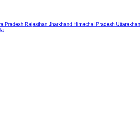
a Pradesh
Rajasthan
Jharkhand
Himachal Pradesh
Uttarakha
la