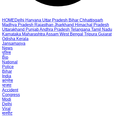
HOME
Delhi
Haryana
Uttar Pradesh
Bihar
Chhattisgarh
Madhya Pradesh
Rajasthan
Jharkhand
Himachal Pradesh
Uttarakhand
Punjab
Andhra Pradesh
Telangana
Tamil Nadu
Karnataka
Maharashtra
Assam
West Bengal
Tripura
Gujarat
Odisha
Kerala
Jansamasya
News
पुलिस
Bjp
National
Police
Bihar
India
कांग्रेस
भाजपा
Accident
Congress
Modi
Delhi
Viral
मारपीट