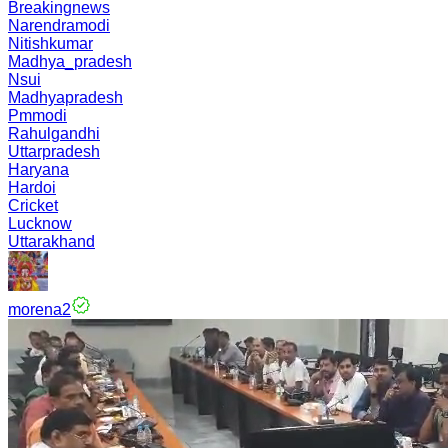
Breakingnews
Narendramodi
Nitishkumar
Madhya_pradesh
Nsui
Madhyapradesh
Pmmodi
Rahulgandhi
Uttarpradesh
Haryana
Hardoi
Cricket
Lucknow
Uttarakhand
morena2