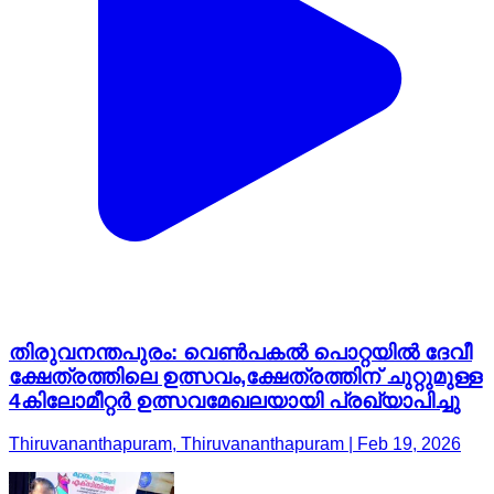
തിരുവനന്തപുരം: വെണ്‍പകല്‍ പൊറ്റയില്‍ ദേവീ
ക്ഷേത്രത്തിലെ ഉത്സവം,ക്ഷേത്രത്തിന് ചുറ്റുമുള്ള
4കിലോമീറ്റര്‍ ഉത്സവമേഖലയായി പ്രഖ്യാപിച്ചു
Thiruvananthapuram, Thiruvananthapuram | Feb 19, 2026