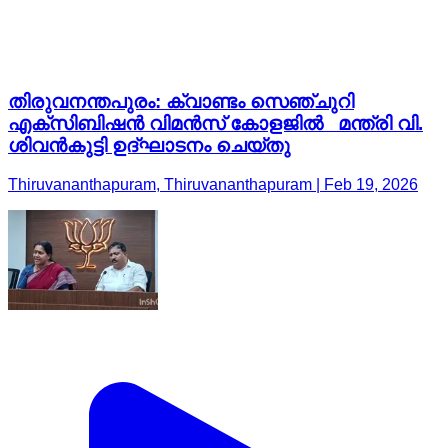
തിരുവനന്തപുരം: ക്വാണ്ടം സെഞ്ചുറി
എക്സിബിഷൻ വിമൻസ് കോളജിൽ മന്ത്രി വി.
ശിവൻകുട്ടി ഉദ്ഘാടനം ചെയ്തു
Thiruvananthapuram, Thiruvananthapuram | Feb 19, 2026