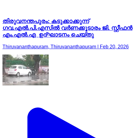
തിരുവനന്തപുരം: കടുക്കാക്കുന്ന്
ഗവ.എല്‍.പി.എസില്‍ വര്‍ണക്കൂടാരം ജി. സ്റ്റീഫന്‍
എം.എല്‍.എ ഉദ്ഘാടനം ചെയ്തു
Thiruvananthapuram, Thiruvananthapuram | Feb 20, 2026