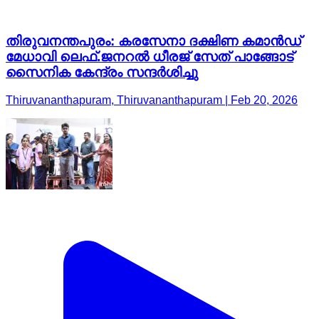
തിരുവനന്തപുരം: കരസേനാ ദക്ഷിണ കമാൻഡ്
മേധാവി ലെഫ്.ജനറൽ ധീരജ് സേത് പാങ്ങോട്
സൈനിക കേന്ദ്രം സന്ദർശിച്ചു
Thiruvananthapuram, Thiruvananthapuram | Feb 20, 2026