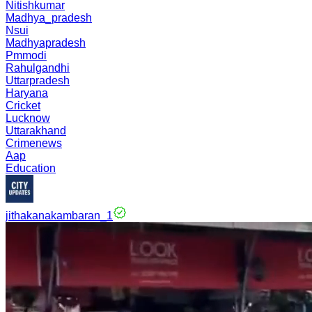
Nitishkumar
Madhya_pradesh
Nsui
Madhyapradesh
Pmmodi
Rahulgandhi
Uttarpradesh
Haryana
Cricket
Lucknow
Uttarakhand
Crimenews
Aap
Education
jithakanakambaran_1