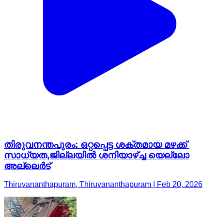
തിരുവനന്തപുരം: ഒറ്റപ്പെട്ട ശക്തമായ മഴക്ക്
സാധ്യത,ജില്ലയിൽ ശനിയാഴ്ച്ച യെല്ലോ
അല്ലെർട്
Thiruvananthapuram, Thiruvananthapuram | Feb 20, 2026