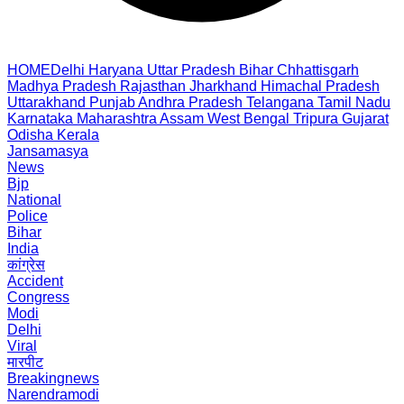
HOME
Delhi
Haryana
Uttar Pradesh
Bihar
Chhattisgarh
Madhya Pradesh
Rajasthan
Jharkhand
Himachal Pradesh
Uttarakhand
Punjab
Andhra Pradesh
Telangana
Tamil Nadu
Karnataka
Maharashtra
Assam
West Bengal
Tripura
Gujarat
Odisha
Kerala
Jansamasya
News
Bjp
National
Police
Bihar
India
कांग्रेस
Accident
Congress
Modi
Delhi
Viral
मारपीट
Breakingnews
Narendramodi