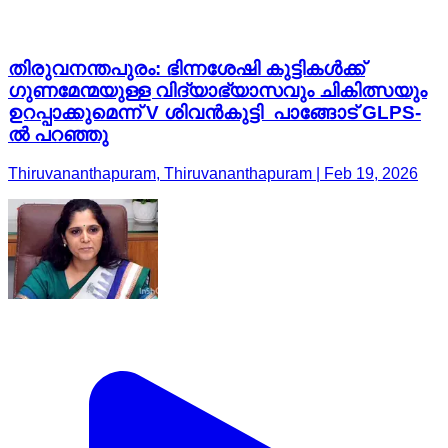
തിരുവനന്തപുരം: ഭിന്നശേഷി കുട്ടികൾക്ക്
ഗുണമേന്മയുള്ള വിദ്യാഭ്യാസവും ചികിത്സയും
ഉറപ്പാക്കുമെന്ന് V ശിവൻകുട്ടി പാങ്ങോട് GLPS-
ൽ പറഞ്ഞു
Thiruvananthapuram, Thiruvananthapuram | Feb 19, 2026