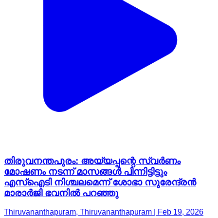
തിരുവനന്തപുരം: അയ്യപ്പന്റെ സ്വർണം
മോഷണം നടന്ന് മാസങ്ങൾ പിന്നിട്ടിട്ടും
എസ്ഐടി നിശ്ചലമെന്ന് ശോഭാ സുരേന്ദ്രൻ
മാരാർജി ഭവനിൽ പറഞ്ഞു
Thiruvananthapuram, Thiruvananthapuram | Feb 19, 2026