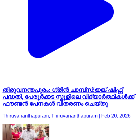
തിരുവനന്തപുരം: ഗ്രീന്‍ ചാമ്പ്സ്:ഇങ്ക് ഷിഫ്റ്റ്
പദ്ധതി, പേരൂർക്കട സ്കൂളിലെ വിദ്യാർത്ഥികൾക്ക്
ഫൗണ്ടന്‍ പേനകൾ വിതരണം ചെയ്തു
Thiruvananthapuram, Thiruvananthapuram | Feb 20, 2026