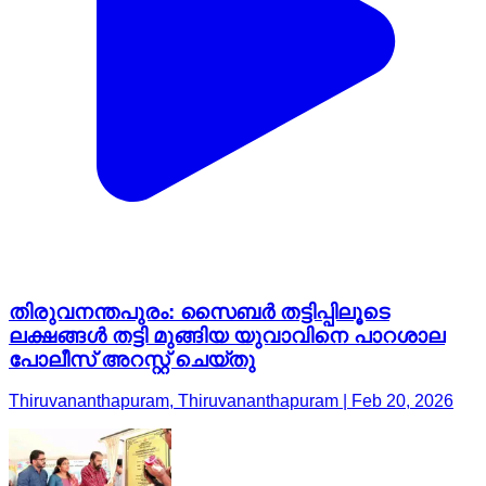
തിരുവനന്തപുരം: സൈബർ തട്ടിപ്പിലൂടെ
ലക്ഷങ്ങൾ തട്ടി മുങ്ങിയ യുവാവിനെ പാറശാല
പോലീസ് അറസ്റ്റ് ചെയ്തു
Thiruvananthapuram, Thiruvananthapuram | Feb 20, 2026