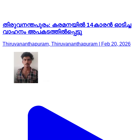
തിരുവനന്തപുരം: കരമനയില്‍ 14കാരൻ ഓടിച്ച
വാഹനം അപകടത്തില്‍പ്പെട്ടു
Thiruvananthapuram, Thiruvananthapuram | Feb 20, 2026