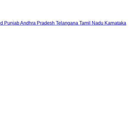
nd
Punjab
Andhra Pradesh
Telangana
Tamil Nadu
Karnataka