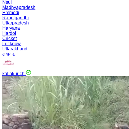
Nsui
Madhyapradesh
Pmmodi
Rahulgandhi
Uttarpradesh
Haryana
Hardoi
Cricket
Lucknow
Uttarakhand
लखनऊ
kallakurichi