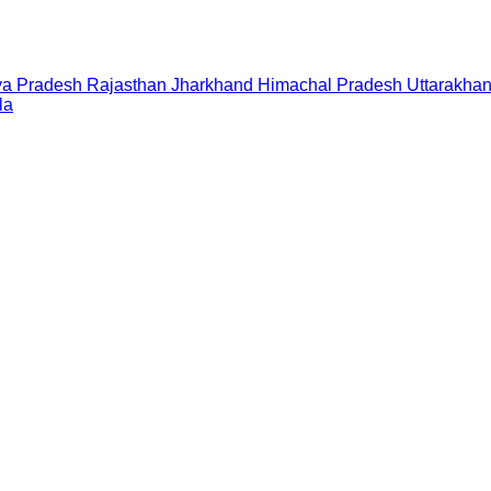
a Pradesh
Rajasthan
Jharkhand
Himachal Pradesh
Uttarakha
la