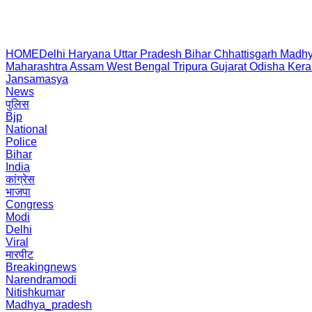
HOME
Delhi
Haryana
Uttar Pradesh
Bihar
Chhattisgarh
Madhy
Maharashtra
Assam
West Bengal
Tripura
Gujarat
Odisha
Kera
Jansamasya
News
पुलिस
Bjp
National
Police
Bihar
India
कांग्रेस
भाजपा
Congress
Modi
Delhi
Viral
मारपीट
Breakingnews
Narendramodi
Nitishkumar
Madhya_pradesh