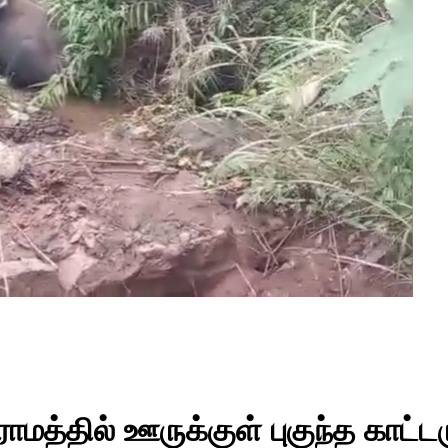
ராமத்தில் ஊருக்குள் புகுந்த காட