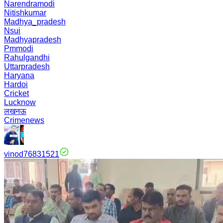
Narendramodi
Nitishkumar
Madhya_pradesh
Nsui
Madhyapradesh
Pmmodi
Rahulgandhi
Uttarpradesh
Haryana
Hardoi
Cricket
Lucknow
लखनऊ
Crimenews
vinod76831521