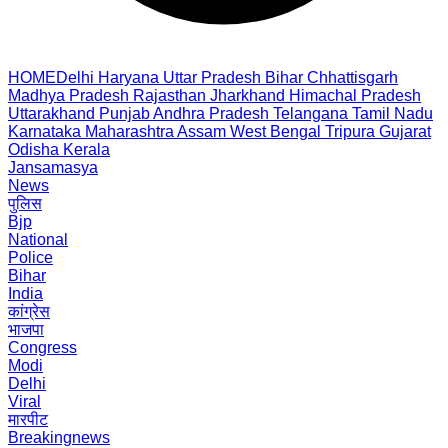
HOME
Delhi
Haryana
Uttar Pradesh
Bihar
Chhattisgarh
Madhya Pradesh
Rajasthan
Jharkhand
Himachal Pradesh
Uttarakhand
Punjab
Andhra Pradesh
Telangana
Tamil Nadu
Karnataka
Maharashtra
Assam
West Bengal
Tripura
Gujarat
Odisha
Kerala
Jansamasya
News
पुलिस
Bjp
National
Police
Bihar
India
कांग्रेस
भाजपा
Congress
Modi
Delhi
Viral
मारपीट
Breakingnews