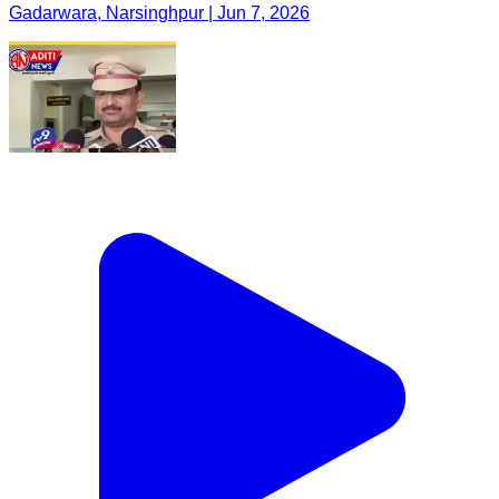
Gadarwara, Narsinghpur | Jun 7, 2026