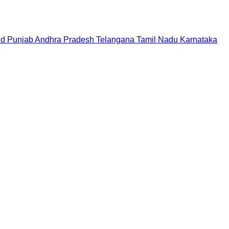
nd
Punjab
Andhra Pradesh
Telangana
Tamil Nadu
Karnataka