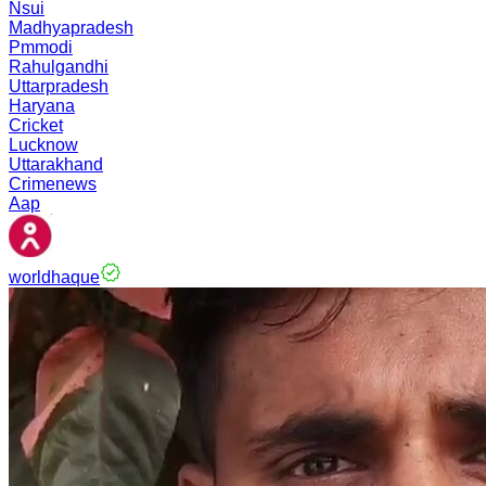
Nsui
Madhyapradesh
Pmmodi
Rahulgandhi
Uttarpradesh
Haryana
Cricket
Lucknow
Uttarakhand
Crimenews
Aap
worldhaque