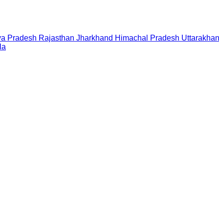
a Pradesh
Rajasthan
Jharkhand
Himachal Pradesh
Uttarakha
la