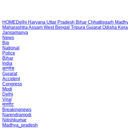
HOME
Delhi
Haryana
Uttar Pradesh
Bihar
Chhattisgarh
Madhy
Maharashtra
Assam
West Bengal
Tripura
Gujarat
Odisha
Kera
Jansamasya
News
Bjp
National
Police
Bihar
India
कांग्रेस
Gujarat
Accident
Congress
Modi
Delhi
Viral
मारपीट
Breakingnews
Narendramodi
Nitishkumar
Madhya_pradesh