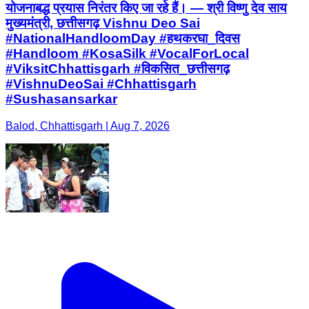
योजनाबद्ध प्रयास निरंतर किए जा रहे हैं। — श्री विष्णु देव साय
मुख्यमंत्री, छत्तीसगढ़ Vishnu Deo Sai
#NationalHandloomDay #हथकरघा_दिवस
#Handloom #KosaSilk #VocalForLocal
#ViksitChhattisgarh #विकसित_छत्तीसगढ़
#VishnuDeoSai #Chhattisgarh
#Sushasansarkar
Balod, Chhattisgarh | Aug 7, 2026