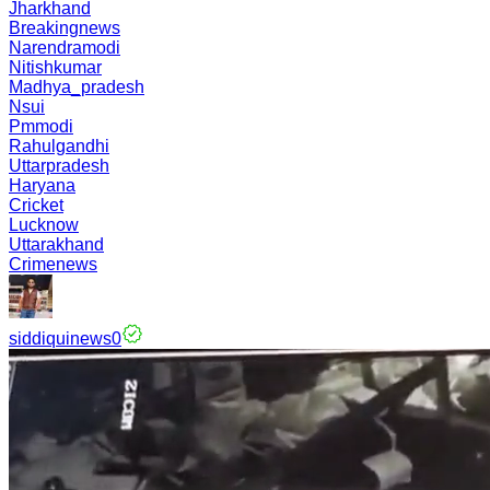
Jharkhand
Breakingnews
Narendramodi
Nitishkumar
Madhya_pradesh
Nsui
Pmmodi
Rahulgandhi
Uttarpradesh
Haryana
Cricket
Lucknow
Uttarakhand
Crimenews
siddiquinews0