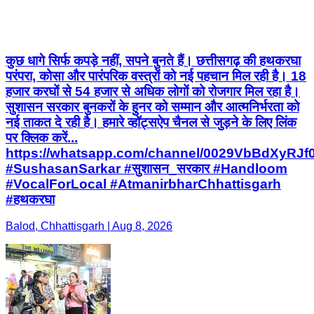
कुछ धागे सिर्फ कपड़े नहीं, सपने बुनते हैं। छत्तीसगढ़ की हथकरघा
परंपरा, कोसा और पारंपरिक वस्त्रों को नई पहचान मिल रही है। 18
हजार करघों से 54 हजार से अधिक लोगों को रोजगार मिल रहा है।
सुशासन सरकार बुनकरों के हुनर को सम्मान और आत्मनिर्भरता को
नई ताकत दे रही है। हमारे व्हॉट्सऐप चैनल से जुड़ने के लिए लिंक
पर क्लिक करें...
https://whatsapp.com/channel/0029VbBdXyRJ
#SushasanSarkar #सुशासन_सरकार #Handloom
#VocalForLocal #AtmanirbharChhattisgarh
#हथकरघा
Balod, Chhattisgarh | Aug 8, 2026