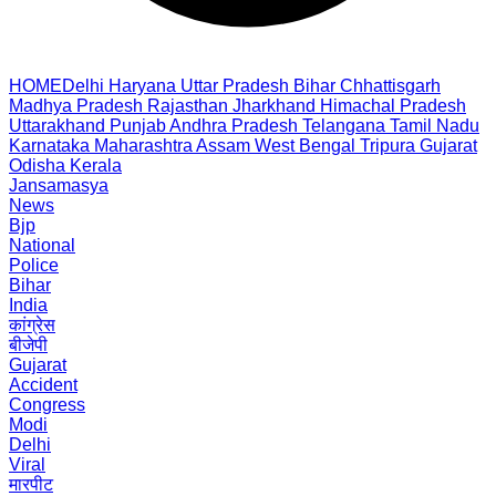
HOME
Delhi
Haryana
Uttar Pradesh
Bihar
Chhattisgarh
Madhya Pradesh
Rajasthan
Jharkhand
Himachal Pradesh
Uttarakhand
Punjab
Andhra Pradesh
Telangana
Tamil Nadu
Karnataka
Maharashtra
Assam
West Bengal
Tripura
Gujarat
Odisha
Kerala
Jansamasya
News
Bjp
National
Police
Bihar
India
कांग्रेस
बीजेपी
Gujarat
Accident
Congress
Modi
Delhi
Viral
मारपीट