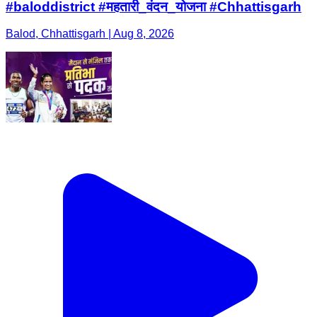
#baloddistrict #महतारी_वंदन_योजना #Chhattisgarh
Balod, Chhattisgarh | Aug 8, 2026