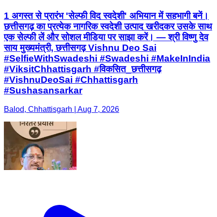
1 अगस्त से प्रारंभ 'सेल्फी विद स्वदेशी' अभियान में सहभागी बनें।
छत्तीसगढ़ का प्रत्येक नागरिक स्वदेशी उत्पाद खरीदकर उसके साथ
एक सेल्फी लें और सोशल मीडिया पर साझा करें। — श्री विष्णु देव
साय मुख्यमंत्री, छत्तीसगढ़ Vishnu Deo Sai
#SelfieWithSwadeshi #Swadeshi #MakeInIndia
#ViksitChhattisgarh #विकसित_छत्तीसगढ़
#VishnuDeoSai #Chhattisgarh
#Sushasansarkar
Balod, Chhattisgarh | Aug 7, 2026