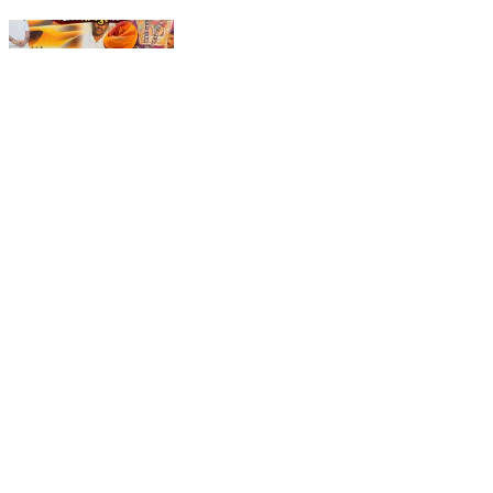
Follow and Comment “Maa” for more details ❤️
. @dreaming_world_07 . 📍Sarswati Nagar,
Mandi Mode Jodhphr @maakidhani_pvt_ltd .
Jodhpur , maa ki dhani, jodhpur blogger,