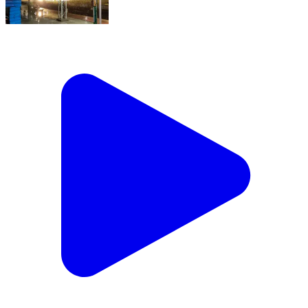
😍 #ओसियां Night View 😍 #trending
#indianrailways #osian #viralreels