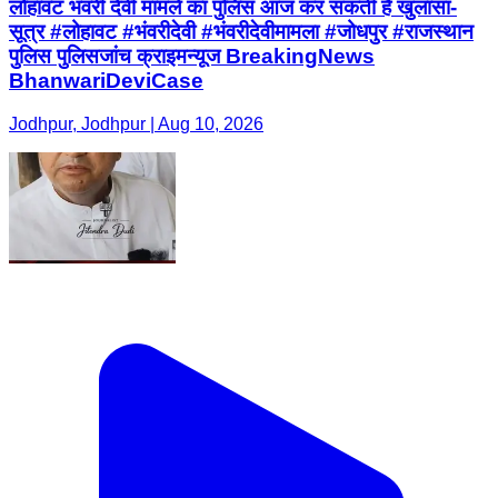
लोहावट भंवरी देवी मामले का पुलिस आज कर सकती है खुलासा-
सूत्र #लोहावट #भंवरीदेवी #भंवरीदेवीमामला #जोधपुर #राजस्थान
पुलिस पुलिसजांच क्राइमन्यूज BreakingNews
BhanwariDeviCase
Jodhpur, Jodhpur | Aug 10, 2026