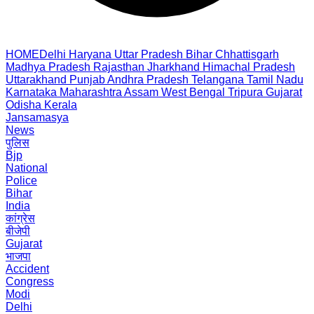
HOME
Delhi
Haryana
Uttar Pradesh
Bihar
Chhattisgarh
Madhya Pradesh
Rajasthan
Jharkhand
Himachal Pradesh
Uttarakhand
Punjab
Andhra Pradesh
Telangana
Tamil Nadu
Karnataka
Maharashtra
Assam
West Bengal
Tripura
Gujarat
Odisha
Kerala
Jansamasya
News
पुलिस
Bjp
National
Police
Bihar
India
कांग्रेस
बीजेपी
Gujarat
भाजपा
Accident
Congress
Modi
Delhi