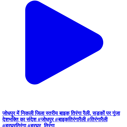
जोधपुर में निकली जिला स्तरीय बाइक तिरंगा रैली, सड़कों पर गूंजा
देशभक्ति का संदेश #जोधपुर #बाइकतिरंगारैली #तिरंगारैली
#हरघरतिरंगा #हरघर_तिरंगा