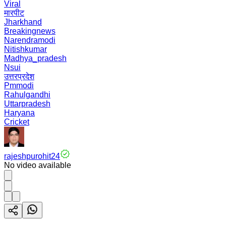
Viral
मारपीट
Jharkhand
Breakingnews
Narendramodi
Nitishkumar
Madhya_pradesh
Nsui
उत्तरप्रदेश
Pmmodi
Rahulgandhi
Uttarpradesh
Haryana
Cricket
rajeshpurohit24
No video available