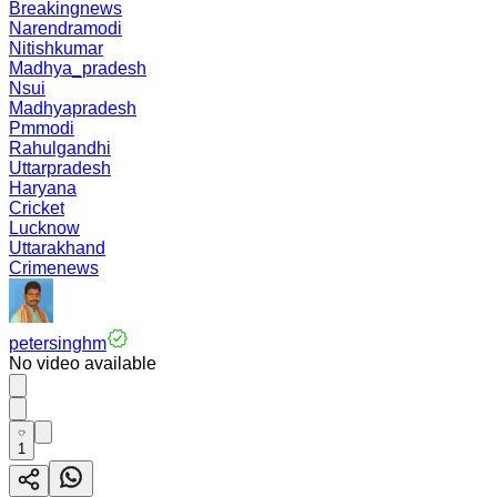
Breakingnews
Narendramodi
Nitishkumar
Madhya_pradesh
Nsui
Madhyapradesh
Pmmodi
Rahulgandhi
Uttarpradesh
Haryana
Cricket
Lucknow
Uttarakhand
Crimenews
petersinghm
No video available
1