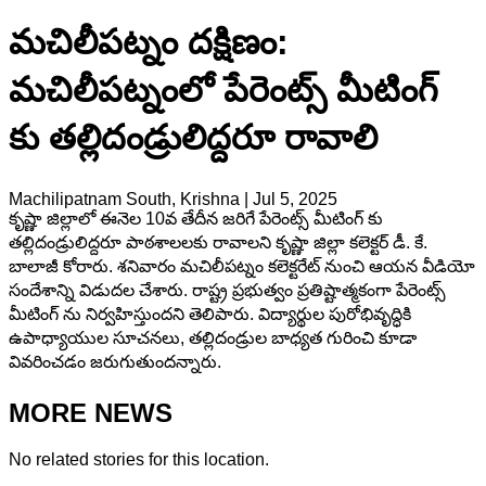
మచిలీపట్నం దక్షిణం:
మచిలీపట్నంలో పేరెంట్స్ మీటింగ్
కు తల్లిదండ్రులిద్దరూ రావాలి
Machilipatnam South, Krishna
|
Jul 5, 2025
కృష్ణా జిల్లాలో ఈనెల 10వ తేదీన జరిగే పేరెంట్స్ మీటింగ్ కు
తల్లిదండ్రులిద్దరూ పాఠశాలలకు రావాలని కృష్ణా జిల్లా కలెక్టర్ డీ. కే.
బాలాజీ కోరారు. శనివారం మచిలీపట్నం కలెక్టరేట్ నుంచి ఆయన వీడియో
సందేశాన్ని విడుదల చేశారు. రాష్ట్ర ప్రభుత్వం ప్రతిష్టాత్మకంగా పేరెంట్స్
మీటింగ్ ను నిర్వహిస్తుందని తెలిపారు. విద్యార్థుల పురోభివృద్ధికి
ఉపాధ్యాయుల సూచనలు, తల్లిదండ్రుల బాధ్యత గురించి కూడా
వివరించడం జరుగుతుందన్నారు.
MORE NEWS
No related stories for this location.