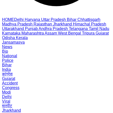
HOME
Delhi
Haryana
Uttar Pradesh
Bihar
Chhattisgarh
Madhya Pradesh
Rajasthan
Jharkhand
Himachal Pradesh
Uttarakhand
Punjab
Andhra Pradesh
Telangana
Tamil Nadu
Karnataka
Maharashtra
Assam
West Bengal
Tripura
Gujarat
Odisha
Kerala
Jansamasya
News
Bjp
National
Police
Bihar
India
कांग्रेस
Gujarat
Accident
Congress
Modi
Delhi
Viral
मारपीट
Jharkhand