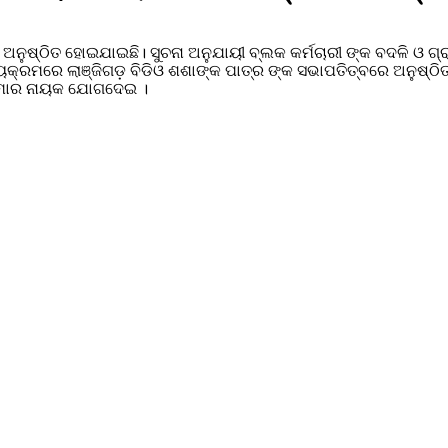
ରମ ଅନୁଷ୍ଠିତ ହୋଇଯାଇଛି। ସୁଚନା ଅନୁଯାୟୀ ବ୍ଲକ କର୍ମଚାରୀ ଙ୍କ ବଦଳି ଓ
ଯ୍ୟକ୍ରମରେ ଲାଞ୍ଜିଗଡ଼ ବିଡିଓ ଶଶାଙ୍କ ପାତ୍ର ଙ୍କ ସଭାପତିତ୍ବରେ ଅନୁଷ୍ଠିତ
କୁମାର ନାୟକ ଯୋଗଦେଇ ।