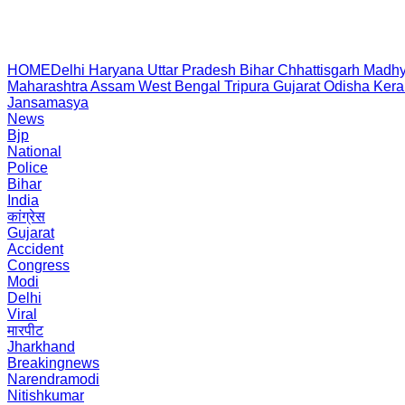
HOME
Delhi
Haryana
Uttar Pradesh
Bihar
Chhattisgarh
Madhy
Maharashtra
Assam
West Bengal
Tripura
Gujarat
Odisha
Kera
Jansamasya
News
Bjp
National
Police
Bihar
India
कांग्रेस
Gujarat
Accident
Congress
Modi
Delhi
Viral
मारपीट
Jharkhand
Breakingnews
Narendramodi
Nitishkumar