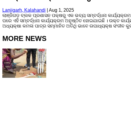
Lanjigarh, Kalahandi
|
Aug 1, 2025
ଲାଞ୍ଜିଗଡ଼ ବ୍ଲକ ପ୍ରଶାସନ ପକ୍ଷରୁ ଏକ ଭବ୍ୟ ସମ୍ବର୍ଦ୍ଧନା କାର୍ଯ୍ୟକ୍
ପରେ ଏହି ସମ୍ବର୍ଦ୍ଧନା କାର୍ଯ୍ୟକ୍ରମ ଅନୁଷ୍ଠିତ ହୋଇଯାଇଛି । ଉକ୍ତ କାର୍
ଅଧ୍ୟକ୍ଷା କମଳା ପାତ୍ର ସମ୍ମାନିତ ଅତିଥି ଭାବେ ଉପାଧ୍ୟକ୍ଷ ସଂଜୀବ 
MORE NEWS