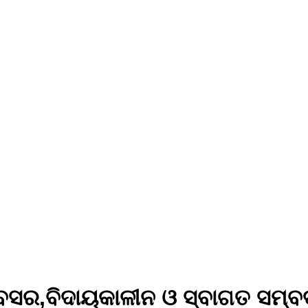
ବସର,ବିଦାୟକାଳୀନ ଓ ସ୍ବାଗତ ସମ୍ବ