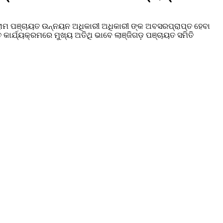
 ଗ୍ରାମ ପଞ୍ଚାୟତ ଉନ୍ନୟନ ଅଧିକାରୀ ଅଧିକାରୀ ଙ୍କ ଅବସରପ୍ରାପ୍ତ ହେବା
 କାର୍ଯ୍ୟକ୍ରମରେ ମୁଖ୍ୟ ଅତିଥି ଭାବେ ଲାଞ୍ଜିଗଡ଼ ପଞ୍ଚାୟତ ସମିତି