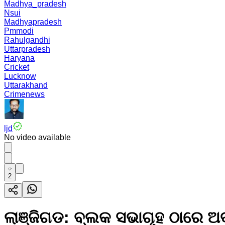
Madhya_pradesh
Nsui
Madhyapradesh
Pmmodi
Rahulgandhi
Uttarpradesh
Haryana
Cricket
Lucknow
Uttarakhand
Crimenews
ljd
No video available
2
ଲାଞ୍ଜିଗଡ: ବ୍ଲକ ସଭାଗୃହ ଠାରେ ଅ