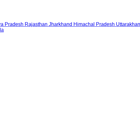
a Pradesh
Rajasthan
Jharkhand
Himachal Pradesh
Uttarakha
la