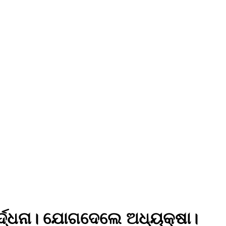
ର୍ଦ୍ଧନା। ଯୋଗଦେଲେ ଅଧ୍ୟକ୍ଷା।