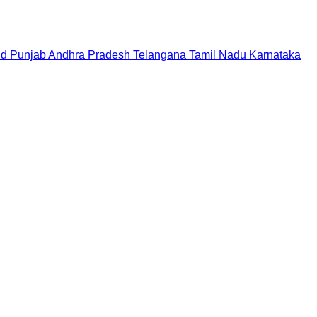
nd
Punjab
Andhra Pradesh
Telangana
Tamil Nadu
Karnataka