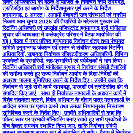
लेकर अधिकारियों की बैठक आयोजित ◆ निर्वाचन कार्य समयबद्ध,
त्रुटिरहित एवं आयोग के निर्देशानुसार पूर्ण करने के निर्देश
हनुमानगढ़, 6 अगस्त। आगामी पंचायती राज संस्थाओं एवं नगरीय
निकाय आम चुनाव-2026 की तैयारियों के मद्देनजर गुरुवार को
रिटर्निंग अधिकारी एवं उपखंड मजिस्ट्रेट हनुमानगढ़ श्री मांगीलाल
सुथार की अध्यक्षता में कलेक्ट्रेट परिसर में बैठक आयोजित की
गई। बैठक में नगर परिषद हनुमानगढ़ निर्वाचन क्षेत्र तथा पंचायत
समिति हनुमानगढ़ जंक्शन एवं टाउन से संबंधित सहायक रिटर्निंग
अधिकारियों, सहायक निर्वाचक रजिस्ट्रीकरण अधिकारियों, विभिन्न
प्रकोष्ठों के प्रभारियों, सह-प्रभारियों एवं पर्यवेक्षकों ने भाग लिया।
रिटर्निंग अधिकारी श्री मांगीलाल सुथार ने निर्वाचन संबंधी तैयारियों
की समीक्षा करते हुए राज्य निर्वाचन आयोग के दिशा-निर्देशों की
अक्षरशः पालना सुनिश्चित करने के निर्देश दिए। उन्होंने कहा कि
निर्वाचन से जुड़े सभी कार्य समयबद्ध, पारदर्शी एवं त्रुटिरहित ढंग से
संपादित किए जाएं। साथ ही निर्वाचक नामावली के अद्यतन कार्य में
विशेष सतर्कता बरतने, विशेष अभियान के दौरान पात्र मतदाताओं के
आवेदन समय पर प्राप्त करने तथा उनका नियमानुसार निस्तारण
सुनिश्चित करने के निर्देश दिए। उन्होंने अधिकारियों से कहा कि
फील्ड स्तर पर प्रभावी मॉनिटरिंग बनाए रखते हुए सभी प्रकोष्ठों के
बीच बेहतर समन्वय स्थापित किया जाए, ताकि निर्वाचन संबंधी
समस्त व्यवस्थाएं सुचारु रूप से संचालित हो सकें। बैठक में निर्वाचन