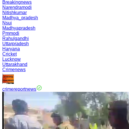
Breakingnews
Narendramodi
Nitishkumar
Madhya_pradesh
Nsui
Madhyapradesh
Pmmodi
Rahulgandhi
Uttarpradesh
Haryana
Cricket
Lucknow
Uttarakhand
Crimenews
crimereportnews