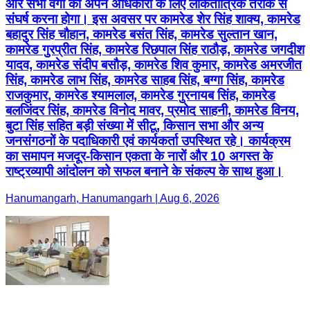
और सभी वर्गों को अपने अधिकारों के लिए लोकतांत्रिक तरीके से
संघर्ष करना होगा। इस अवसर पर कामरेड शेर सिंह शाक्य, कामरेड
बहादुर सिंह चौहान, कामरेड बसंत सिंह, कामरेड सुल्तान खान,
कामरेड गुरप्रीत सिंह, कामरेड रिछपाल सिंह राठौड़, कामरेड जगदीश
यादव, कामरेड संदीप बसौड़, कामरेड शिव कुमार, कामरेड अमरजीत
सिंह, कामरेड लाभ सिंह, कामरेड साहब सिंह, बग्गा सिंह, कामरेड
राजकुमार, कामरेड श्यामलाल, कामरेड गुरनायब सिंह, कामरेड
बलजिंदर सिंह, कामरेड विनोद मावर, प्रमोद साहनी, कामरेड विनय,
बुटा सिंह सहित बड़ी संख्या में सीटू, किसान सभा और अन्य
जनसंगठनों के पदाधिकारी एवं कार्यकर्ता उपस्थित रहे। कार्यक्रम
का समापन मजदूर-किसान एकता के नारों और 10 अगस्त के
राष्ट्रव्यापी आंदोलन को सफल बनाने के संकल्प के साथ हुआ।
Hanumangarh, Hanumangarh | Aug 6, 2026