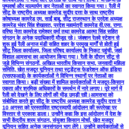
पुष्पवर्षा और माल्यार्पण कर नेताओं का स्वागत किया गया। रैली में
सीटू के राष्ट्रीय अध्यक्ष कामरेड सुदीप दत्ता के साथ राष्ट्रीय
कोषाध्यक्ष कामरेड एम. साईं बाबू, सीटू राजस्थान के प्रदेश अध्यक्ष
कामरेड भंवर सिंह शेखावत, प्रदेश महामंत्री कामरेड वी.एस. राणा,
वरिष्ठ नेता कामरेड रामेश्वर वर्मा तथा कामरेड आत्मा सिंह सहित
संगठन के अनेक पदाधिकारी मौजूद रहे। जंक्शन रेलवे स्टेशन से
शुरू हुई रैली अनाज मंडी सहित शहर के प्रमुख मार्गों से होती हुई
सीटू जिला कार्यालय, जिला परिषद कार्यालय के निकट पहुंची, जहां
विशाल आमसभा का आयोजन किया गया। रैली के दौरान सीटू से
जुड़े विभिन्न संगठनों, अखिल भारतीय किसान सभा, जनवादी महिला
समिति, खेत मजदूर यूनियन तथा स्टूडेंट्स फेडरेशन ऑफ इंडिया
(एसएफआई) के कार्यकर्ताओं ने विभिन्न स्थानों पर नेताओं का
स्वागत किया। बड़ी संख्या में शामिल कार्यकर्ताओं ने मजदूर-किसान
एकता और श्रमिक अधिकारों के समर्थन में नारे लगाए। पूरे मार्ग में
रैली को देखने के लिए लोगों की भीड़ उमड़ी रही।आमसभा को
संबोधित करते हुए सीटू के राष्ट्रीय अध्यक्ष कामरेड सुदीप दत्ता ने
10 अगस्त को प्रस्तावित राष्ट्रव्यापी आंदोलन की रूपरेखा पर
विस्तार से प्रकाश डाला। उन्होंने कहा कि इस आंदोलन में देश के
सभी केंद्रीय श्रम संगठन, संयुक्त किसान मोर्चा, खेत मजदूर
यूनियन सहित अनेक जनसंगठन भाग लेंगे। उन्होंने कार्यकर्ताओं से