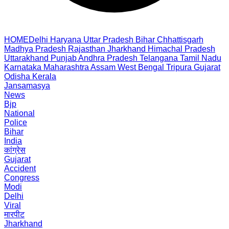
HOME
Delhi
Haryana
Uttar Pradesh
Bihar
Chhattisgarh
Madhya Pradesh
Rajasthan
Jharkhand
Himachal Pradesh
Uttarakhand
Punjab
Andhra Pradesh
Telangana
Tamil Nadu
Karnataka
Maharashtra
Assam
West Bengal
Tripura
Gujarat
Odisha
Kerala
Jansamasya
News
Bjp
National
Police
Bihar
India
कांग्रेस
Gujarat
Accident
Congress
Modi
Delhi
Viral
मारपीट
Jharkhand