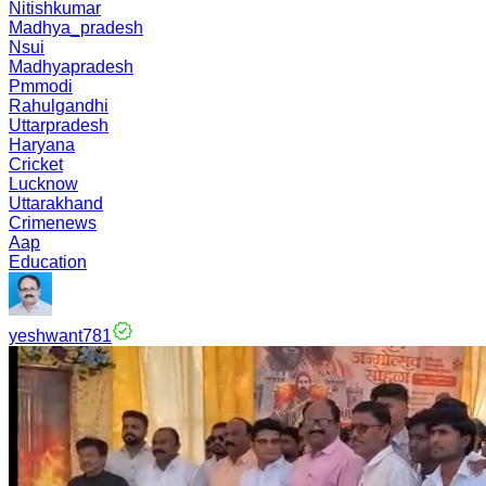
Nitishkumar
Madhya_pradesh
Nsui
Madhyapradesh
Pmmodi
Rahulgandhi
Uttarpradesh
Haryana
Cricket
Lucknow
Uttarakhand
Crimenews
Aap
Education
yeshwant781