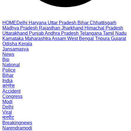
HOME
Delhi
Haryana
Uttar Pradesh
Bihar
Chhattisgarh
Madhya Pradesh
Rajasthan
Jharkhand
Himachal Pradesh
Uttarakhand
Punjab
Andhra Pradesh
Telangana
Tamil Nadu
Karnataka
Maharashtra
Assam
West Bengal
Tripura
Gujarat
Odisha
Kerala
Jansamasya
News
Bjp
National
Police
Bihar
India
कांग्रेस
Accident
Congress
Modi
Delhi
Viral
मारपीट
Breakingnews
Narendramodi