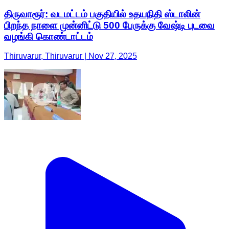
திருவாரூர்: வடமட்டம் பகுதியில் உதயநிதி ஸ்டாலின்
பிறந்த நாளை முன்னிட்டு 500 பேருக்கு வேஷ்டி புடவை
வழங்கி கொண்டாட்டம்
Thiruvarur, Thiruvarur | Nov 27, 2025