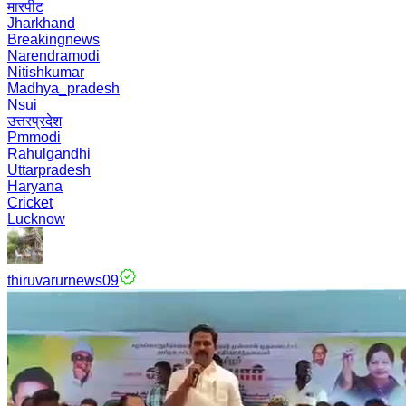
मारपीट
Jharkhand
Breakingnews
Narendramodi
Nitishkumar
Madhya_pradesh
Nsui
उत्तरप्रदेश
Pmmodi
Rahulgandhi
Uttarpradesh
Haryana
Cricket
Lucknow
thiruvarurnews09