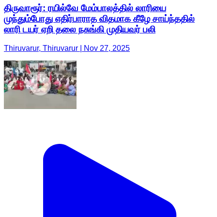
திருவாரூர்: ரயில்வே மேம்பாலத்தில் லாரியை
முந்தும்போது எதிர்பாராத விதமாக கீழே சாய்ந்ததில்
லாரி டயர் ஏறி தலை நசுங்கி முதியவர் பலி
Thiruvarur, Thiruvarur | Nov 27, 2025