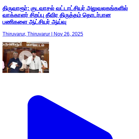
திருவாரூர்: குடவாசல் வட்டாட்சியர் அலுவலகங்களில்
வாக்காளர் சிறப்பு தீவிர திருத்தம் தொடர்பான
பணிகளை ஆட்சியர் ஆய்வு
Thiruvarur, Thiruvarur | Nov 26, 2025