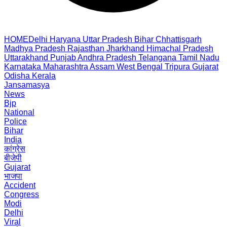
HOME
Delhi
Haryana
Uttar Pradesh
Bihar
Chhattisgarh
Madhya Pradesh
Rajasthan
Jharkhand
Himachal Pradesh
Uttarakhand
Punjab
Andhra Pradesh
Telangana
Tamil Nadu
Karnataka
Maharashtra
Assam
West Bengal
Tripura
Gujarat
Odisha
Kerala
Jansamasya
News
Bjp
National
Police
Bihar
India
कांग्रेस
बीजेपी
Gujarat
भाजपा
Accident
Congress
Modi
Delhi
Viral