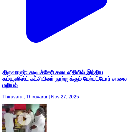
திருவாரூர்: கடியச்சேரி கடைவீதியில் இந்திய
கம்யூனிஸ்ட் கட்சியினர் நூற்றுக்கும் மேற்பட்டோர் சாலை
மறியல்
Thiruvarur, Thiruvarur | Nov 27, 2025