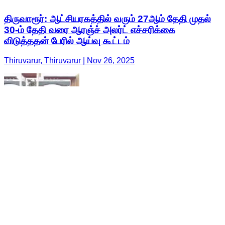
திருவாரூர்: ஆட்சியரகத்தில் வரும் 27ஆம் தேதி முதல்
30-ம் தேதி வரை ஆரஞ்ச் அலர்ட் எச்சரிக்கை
விடுத்ததன் பேரில் ஆய்வு கூட்டம்
Thiruvarur, Thiruvarur | Nov 26, 2025