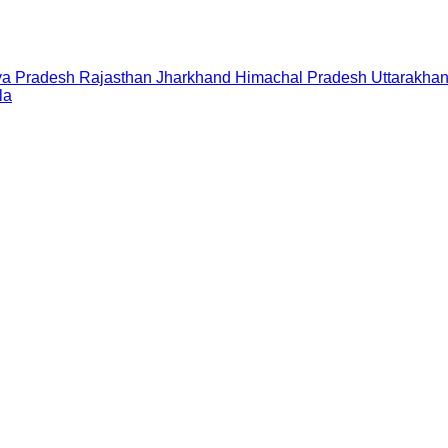
a Pradesh
Rajasthan
Jharkhand
Himachal Pradesh
Uttarakha
la