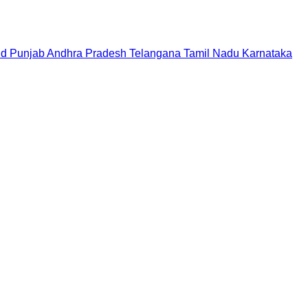
nd
Punjab
Andhra Pradesh
Telangana
Tamil Nadu
Karnataka