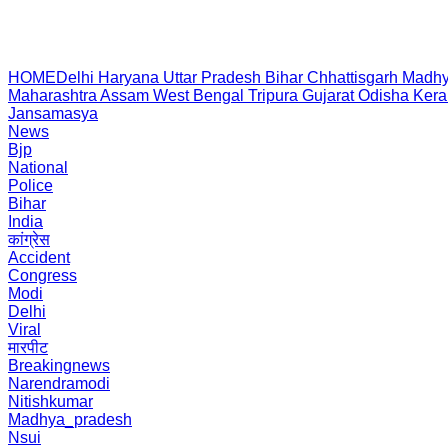
HOME
Delhi
Haryana
Uttar Pradesh
Bihar
Chhattisgarh
Madhy
Maharashtra
Assam
West Bengal
Tripura
Gujarat
Odisha
Kera
Jansamasya
News
Bjp
National
Police
Bihar
India
कांग्रेस
Accident
Congress
Modi
Delhi
Viral
मारपीट
Breakingnews
Narendramodi
Nitishkumar
Madhya_pradesh
Nsui