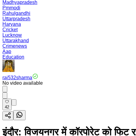
Madhyapradesh
Pmmodi
Rahulgandhi
Uttarpradesh
Haryana
Cricket
Lucknow
Uttarakhand
Crimenews
Aap
Education
raj532sharma
No video available
42
इंदौर: विजयनगर में कॉरपोरेट को फिट र