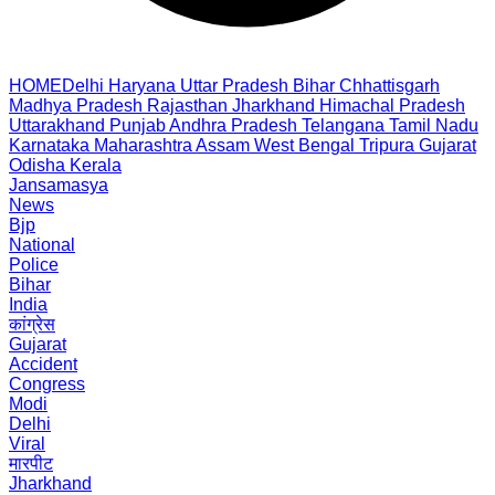
HOME
Delhi
Haryana
Uttar Pradesh
Bihar
Chhattisgarh
Madhya Pradesh
Rajasthan
Jharkhand
Himachal Pradesh
Uttarakhand
Punjab
Andhra Pradesh
Telangana
Tamil Nadu
Karnataka
Maharashtra
Assam
West Bengal
Tripura
Gujarat
Odisha
Kerala
Jansamasya
News
Bjp
National
Police
Bihar
India
कांग्रेस
Gujarat
Accident
Congress
Modi
Delhi
Viral
मारपीट
Jharkhand