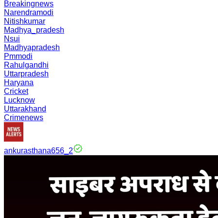
Breakingnews
Narendramodi
Nitishkumar
Madhya_pradesh
Nsui
Madhyapradesh
Pmmodi
Rahulgandhi
Uttarpradesh
Haryana
Cricket
Lucknow
Uttarakhand
Crimenews
ankurasthana656_2