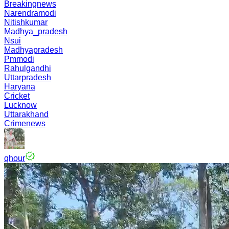
Breakingnews
Narendramodi
Nitishkumar
Madhya_pradesh
Nsui
Madhyapradesh
Pmmodi
Rahulgandhi
Uttarpradesh
Haryana
Cricket
Lucknow
Uttarakhand
Crimenews
qhour