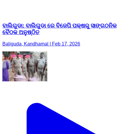
ବାଲିଗୁଡା: ବାଲିଗୁଡା ରେ ବିଜେପି ପକ୍ଷରୁ ସାଙ୍ଗଠନିକ
ବୈଠକ ଅନୁଷ୍ଠିତ
Baliguda, Kandhamal | Feb 17, 2026