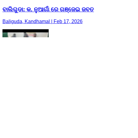
ବାଲିଗୁଡା: କ. ନୁଆଗାଁ ରେ ଗଞ୍ଜେଇ ଜବତ
Baliguda, Kandhamal | Feb 17, 2026