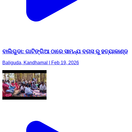
ବାଲିଗୁଡା: ଗାଟିଙ୍ଗିଆ ଠାରେ ସାମନ୍ୟ ବଚାସ ରୁ ହତ୍ୟାକାଣ୍ଡ
Baliguda, Kandhamal | Feb 19, 2026