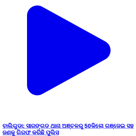
ବାଲିଗୁଡା: ସାରଙ୍ଗଡ ଥାନା ଅଞ୍ଚଳରୁ 50କିଲୋ ଗଞ୍ଜେଇ ସହ
ଜଣକୁ ଗିରଫ କରିଛି ପୁଲିସ