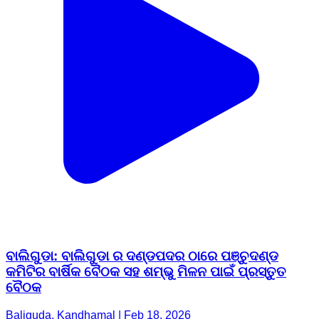
ବାଲିଗୁଡା: ବାଲିଗୁଡା ର ଦଣ୍ଡପଦର ଠାରେ ପଞ୍ଚୁଦଣ୍ଡ
କମିଟିର ବାର୍ଷିକ ବୈଠକ ସହ ଶମ୍ଭୁ ମିଳନ ପାଇଁ ପ୍ରସ୍ତୁତ
ବୈଠକ
Baliguda, Kandhamal | Feb 18, 2026