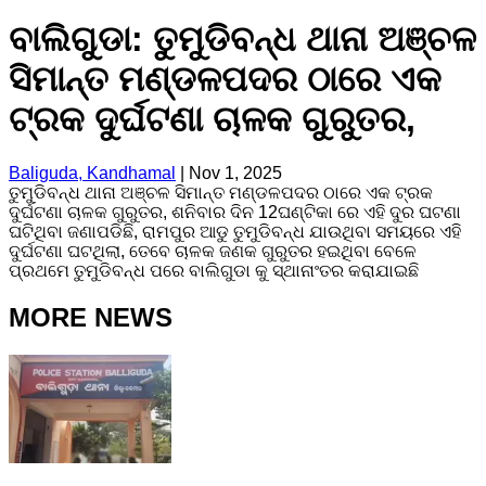
ବାଲିଗୁଡା: ତୁମୁଡିବନ୍ଧ ଥାନା ଅଞ୍ଚଳ
ସିମାନ୍ତ ମଣ୍ଡଳପଦର ଠାରେ ଏକ
ଟ୍ରକ ଦୁର୍ଘଟଣା ଚାଳକ ଗୁରୁତର,
Baliguda, Kandhamal
|
Nov 1, 2025
ତୁମୁଡିବନ୍ଧ ଥାନା ଅଞ୍ଚଳ ସିମାନ୍ତ ମଣ୍ଡଳପଦର ଠାରେ ଏକ ଟ୍ରକ
ଦୁର୍ଘଟଣା ଚାଳକ ଗୁରୁତର, ଶନିବାର ଦିନ 12ଘଣ୍ଟିକା ରେ ଏହି ଦୁର ଘଟଣା
ଘଟିଥିବା ଜଣାପଡିଛି, ରାମପୁର ଆଡୁ ତୁମୁଡିବନ୍ଧ ଯାଉଥିବା ସମୟରେ ଏହି
ଦୁର୍ଘଟଣା ଘଟଥିଲା, ତେବେ ଚାଳକ ଜଣକ ଗୁରୁତର ହଇଥିବା ବେଳେ
ପ୍ରଥମେ ତୁମୁଡିବନ୍ଧ ପରେ ବାଲିଗୁଡା କୁ ସ୍ଥାନାଂତର କରାଯାଇଛି
MORE NEWS