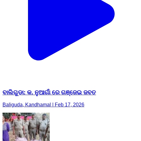
ବାଲିଗୁଡା: କ. ନୁଆଗାଁ ରେ ଗଞ୍ଜେଇ ଜବତ
Baliguda, Kandhamal | Feb 17, 2026