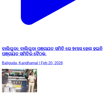
ବାଲିଗୁଡା: ବାଲିଗୁଡା ପଞ୍ଚାୟତ ସମିତି ରେ 9ମାସ ହେଲା ହଇନି
ପଞ୍ଚାୟତ ସମିତିର ବୈଠକ,
Baliguda, Kandhamal | Feb 20, 2026