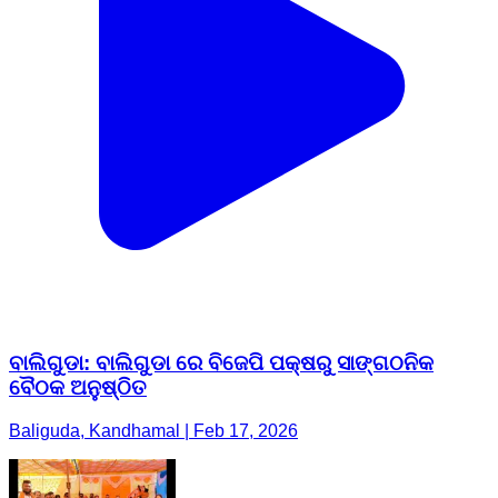
ବାଲିଗୁଡା: ବାଲିଗୁଡା ରେ ବିଜେପି ପକ୍ଷରୁ ସାଙ୍ଗଠନିକ
ବୈଠକ ଅନୁଷ୍ଠିତ
Baliguda, Kandhamal | Feb 17, 2026