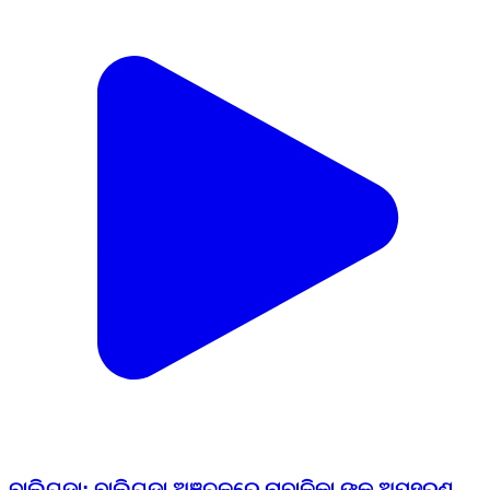
ବାଲିଗୁଡା: ବାଲିଗୁଡା ଅଞ୍ଚଳରେ ନାବାଳିକା ଙ୍କୁ ଅପହରଣ