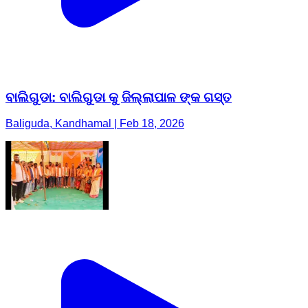
ବାଲିଗୁଡା: ବାଲିଗୁଡା କୁ ଜିଲ୍ଲାପାଳ ଙ୍କ ଗସ୍ତ
Baliguda, Kandhamal | Feb 18, 2026