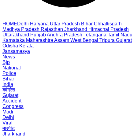
HOME
Delhi
Haryana
Uttar Pradesh
Bihar
Chhattisgarh
Madhya Pradesh
Rajasthan
Jharkhand
Himachal Pradesh
Uttarakhand
Punjab
Andhra Pradesh
Telangana
Tamil Nadu
Karnataka
Maharashtra
Assam
West Bengal
Tripura
Gujarat
Odisha
Kerala
Jansamasya
News
Bjp
National
Police
Bihar
India
कांग्रेस
Gujarat
Accident
Congress
Modi
Delhi
Viral
मारपीट
Jharkhand