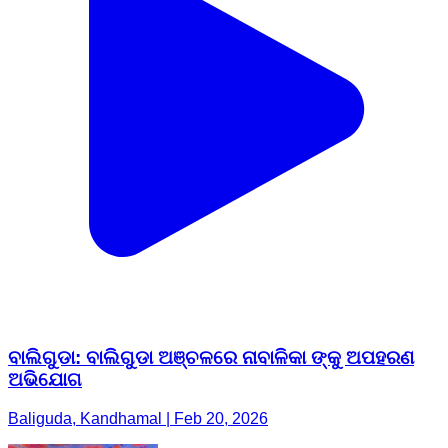
ବାଲିଗୁଡା: ବାଲିଗୁଡା ଅଞ୍ଚଳରେ ନାବାଳିକା ଙ୍କୁ ଅପହରଣ
ଅଭିଯୋଗ
Baliguda, Kandhamal | Feb 20, 2026