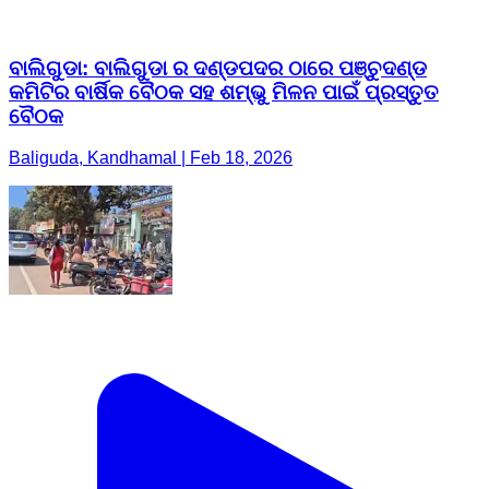
ବାଲିଗୁଡା: ବାଲିଗୁଡା ର ଦଣ୍ଡପଦର ଠାରେ ପଞ୍ଚୁଦଣ୍ଡ
କମିଟିର ବାର୍ଷିକ ବୈଠକ ସହ ଶମ୍ଭୁ ମିଳନ ପାଇଁ ପ୍ରସ୍ତୁତ
ବୈଠକ
Baliguda, Kandhamal | Feb 18, 2026