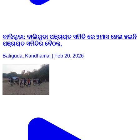
ବାଲିଗୁଡା: ବାଲିଗୁଡା ପଞ୍ଚାୟତ ସମିତି ରେ 9ମାସ ହେଲା ହଇନି
ପଞ୍ଚାୟତ ସମିତିର ବୈଠକ,
Baliguda, Kandhamal | Feb 20, 2026