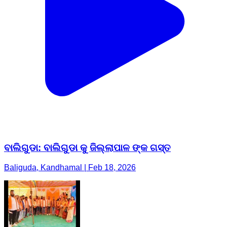
ବାଲିଗୁଡା: ବାଲିଗୁଡା କୁ ଜିଲ୍ଲାପାଳ ଙ୍କ ଗସ୍ତ
Baliguda, Kandhamal | Feb 18, 2026