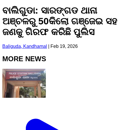
ବାଲିଗୁଡା: ସାରଙ୍ଗଡ ଥାନା
ଅଞ୍ଚଳରୁ 50କିଲୋ ଗଞ୍ଜେଇ ସହ
ଜଣକୁ ଗିରଫ କରିଛି ପୁଲିସ
Baliguda, Kandhamal
|
Feb 19, 2026
MORE NEWS