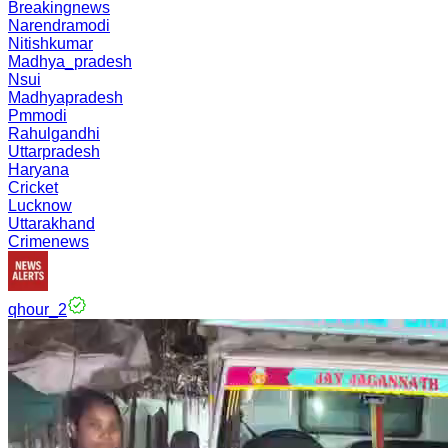
Breakingnews
Narendramodi
Nitishkumar
Madhya_pradesh
Nsui
Madhyapradesh
Pmmodi
Rahulgandhi
Uttarpradesh
Haryana
Cricket
Lucknow
Uttarakhand
Crimenews
qhour_2