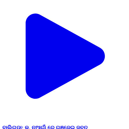
ବାଲିଗୁଡା: କ. ନୁଆଗାଁ ରେ ଗଞ୍ଜେଇ ଜବତ