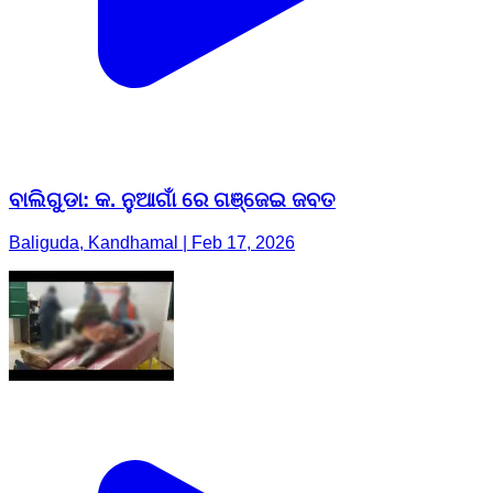
ବାଲିଗୁଡା: କ. ନୁଆଗାଁ ରେ ଗଞ୍ଜେଇ ଜବତ
Baliguda, Kandhamal | Feb 17, 2026