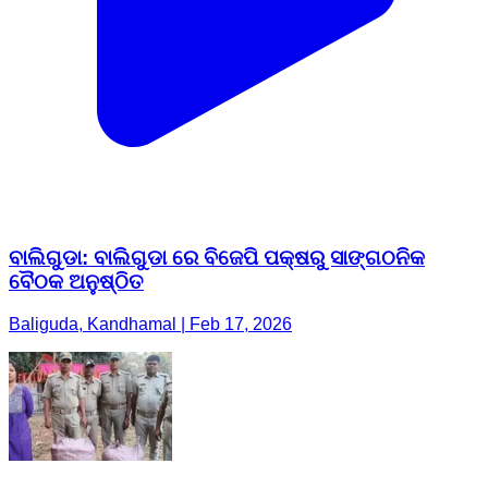
ବାଲିଗୁଡା: ବାଲିଗୁଡା ରେ ବିଜେପି ପକ୍ଷରୁ ସାଙ୍ଗଠନିକ
ବୈଠକ ଅନୁଷ୍ଠିତ
Baliguda, Kandhamal | Feb 17, 2026