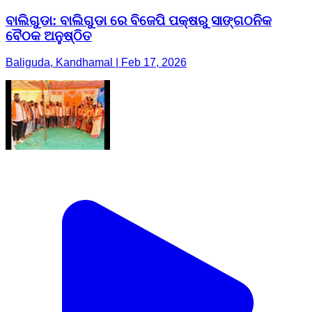
ବାଲିଗୁଡା: ବାଲିଗୁଡା ରେ ବିଜେପି ପକ୍ଷରୁ ସାଙ୍ଗଠନିକ
ବୈଠକ ଅନୁଷ୍ଠିତ
Baliguda, Kandhamal | Feb 17, 2026