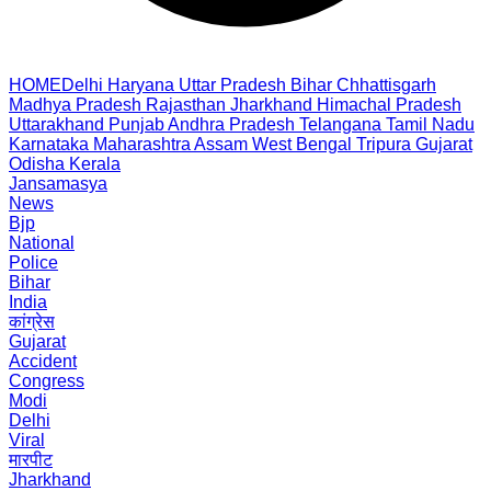
HOME
Delhi
Haryana
Uttar Pradesh
Bihar
Chhattisgarh
Madhya Pradesh
Rajasthan
Jharkhand
Himachal Pradesh
Uttarakhand
Punjab
Andhra Pradesh
Telangana
Tamil Nadu
Karnataka
Maharashtra
Assam
West Bengal
Tripura
Gujarat
Odisha
Kerala
Jansamasya
News
Bjp
National
Police
Bihar
India
कांग्रेस
Gujarat
Accident
Congress
Modi
Delhi
Viral
मारपीट
Jharkhand