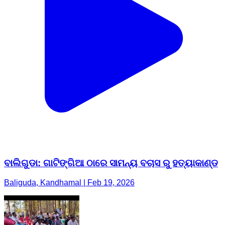
ବାଲିଗୁଡା: ଗାଟିଙ୍ଗିଆ ଠାରେ ସାମନ୍ୟ ବଚାସ ରୁ ହତ୍ୟାକାଣ୍ଡ
Baliguda, Kandhamal | Feb 19, 2026