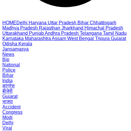
HOME
Delhi
Haryana
Uttar Pradesh
Bihar
Chhattisgarh
Madhya Pradesh
Rajasthan
Jharkhand
Himachal Pradesh
Uttarakhand
Punjab
Andhra Pradesh
Telangana
Tamil Nadu
Karnataka
Maharashtra
Assam
West Bengal
Tripura
Gujarat
Odisha
Kerala
Jansamasya
News
Bjp
National
Police
Bihar
India
कांग्रेस
बीजेपी
Gujarat
भाजपा
Accident
Congress
Modi
Delhi
Viral