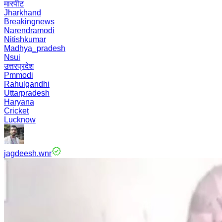
मारपीट
Jharkhand
Breakingnews
Narendramodi
Nitishkumar
Madhya_pradesh
Nsui
उत्तरप्रदेश
Pmmodi
Rahulgandhi
Uttarpradesh
Haryana
Cricket
Lucknow
jagdeesh.wnr