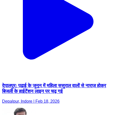
देपालपुर: पढ़ाई के जुनून में महिला ससुराल वालों से नाराज़ होकर
बिजली के हाईटेंशन लाइन पर चढ़ गई
Depalpur, Indore | Feb 18, 2026