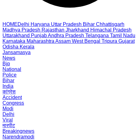
HOME
Delhi
Haryana
Uttar Pradesh
Bihar
Chhattisgarh
Madhya Pradesh
Rajasthan
Jharkhand
Himachal Pradesh
Uttarakhand
Punjab
Andhra Pradesh
Telangana
Tamil Nadu
Karnataka
Maharashtra
Assam
West Bengal
Tripura
Gujarat
Odisha
Kerala
Jansamasya
News
Bjp
National
Police
Bihar
India
कांग्रेस
Accident
Congress
Modi
Delhi
Viral
मारपीट
Breakingnews
Narendramodi