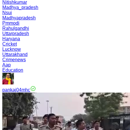
Nitishkumar
Madhya_pradesh
Nsui
Madhyapradesh
Pmmodi
Rahulgandhi
Uttarpradesh
Haryana
Cricket
Lucknow
Uttarakhand
Crimenews
Aap
Education
pankaj04mhc