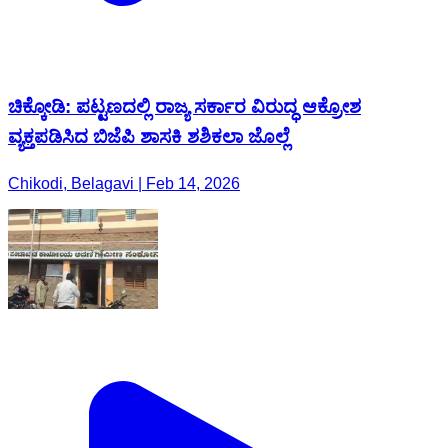
ಚಿಕ್ಕೋಡಿ: ಪಟ್ಟಣದಲ್ಲಿ ರಾಜ್ಯ ಸರ್ಕಾರ ವಿರುದ್ಧ ಆಕ್ರೋಶ
ವ್ಯಕ್ತಪಡಿಸಿದ ಬಿಜೆಪಿ ಶಾಸಕಿ ಶಶಿಕಲಾ ಜೊಲ್ಲೆ
Chikodi, Belagavi | Feb 14, 2026