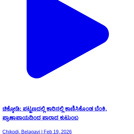
ಚಿಕ್ಕೋಡಿ: ಪಟ್ಟಣದಲ್ಲಿ ಕಾರಿನಲ್ಲಿ ಕಾಣಿಸಿಕೊಂಡ ಬೆಂಕಿ,
ಪ್ರಾಣಾಪಾಯದಿಂದ ಪಾರಾದ ಕುಟುಂಬ
Chikodi, Belagavi | Feb 19, 2026