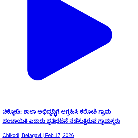
ಚಿಕ್ಕೋಡಿ: ಶಾಲಾ ಅಭಿವೃದ್ಧಿಗೆ ಆಗ್ರಹಿಸಿ ಕರೋಶಿ ಗ್ರಾಮ
ಪಂಚಾಯಿತಿ ಎದುರು ಪ್ರತಿಭಟನೆ ನಡೆಸುತ್ತಿರುವ ಗ್ರಾಮಸ್ಥರು
Chikodi, Belagavi | Feb 17, 2026