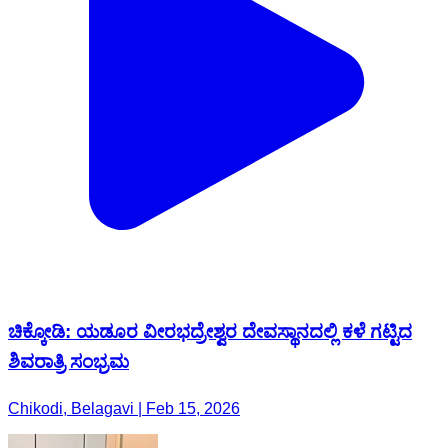
ಚಿಕ್ಕೋಡಿ: ಯಡೂರ ವೀರಭದ್ರೇಶ್ವರ ದೇವಸ್ಥಾನದಲ್ಲಿ ಕಳೆ ಗಟ್ಟಿದ
ಶಿವರಾತ್ರಿ ಸಂಭ್ರಮ
Chikodi, Belagavi | Feb 15, 2026