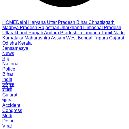
HOME
Delhi
Haryana
Uttar Pradesh
Bihar
Chhattisgarh
Madhya Pradesh
Rajasthan
Jharkhand
Himachal Pradesh
Uttarakhand
Punjab
Andhra Pradesh
Telangana
Tamil Nadu
Karnataka
Maharashtra
Assam
West Bengal
Tripura
Gujarat
Odisha
Kerala
Jansamasya
News
Bjp
National
Police
Bihar
India
कांग्रेस
बीजेपी
Gujarat
भाजपा
Accident
Congress
Modi
Delhi
Viral