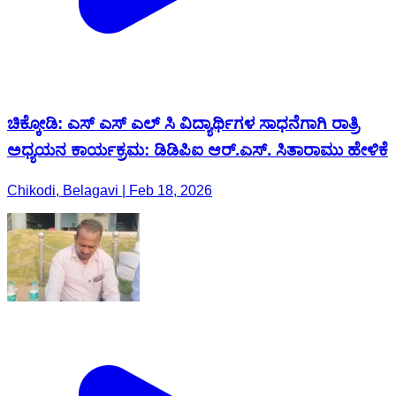
ಚಿಕ್ಕೋಡಿ: ಎಸ್ ಎಸ್ ಎಲ್ ಸಿ ವಿದ್ಯಾರ್ಥಿಗಳ ಸಾಧನೆಗಾಗಿ ರಾತ್ರಿ
ಅಧ್ಯಯನ ಕಾರ್ಯಕ್ರಮ: ಡಿಡಿಪಿಐ ಆರ್.ಎಸ್. ಸಿತಾರಾಮು ಹೇಳಿಕೆ
Chikodi, Belagavi | Feb 18, 2026