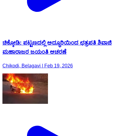
ಚಿಕ್ಕೋಡಿ: ಪಟ್ಟಣದಲ್ಲಿ ಅದ್ಧೂರಿಯಿಂದ ಛತ್ರಪತಿ ಶಿವಾಜಿ
ಮಹಾರಾಜರ ಜಯಂತಿ ಆಚರಣೆ
Chikodi, Belagavi | Feb 19, 2026