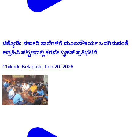
ಚಿಕ್ಕೋಡಿ: ಸರ್ಕಾರಿ ಶಾಲೆಗಳಿಗೆ ಮೂಲಸೌಕರ್ಯ ಒದಗಿಸುವಂತೆ
ಆಗ್ರಹಿಸಿ ಪಟ್ಟಣದಲ್ಲಿ ಕರವೇ ಬೃಹತ್ ಪ್ರತಿಭಟನೆ‌
Chikodi, Belagavi | Feb 20, 2026