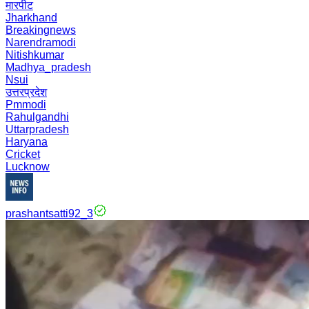
मारपीट
Jharkhand
Breakingnews
Narendramodi
Nitishkumar
Madhya_pradesh
Nsui
उत्तरप्रदेश
Pmmodi
Rahulgandhi
Uttarpradesh
Haryana
Cricket
Lucknow
prashantsatti92_3