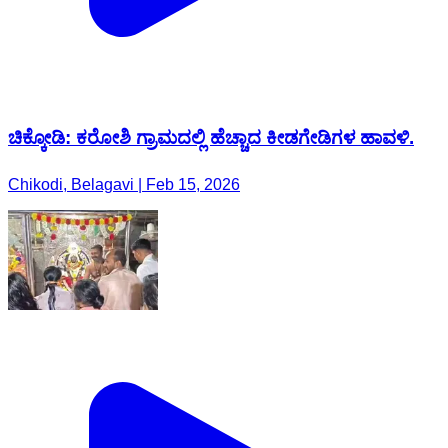
ಚಿಕ್ಕೋಡಿ: ಕರೋಶಿ ಗ್ರಾಮದಲ್ಲಿ ಹೆಚ್ಚಾದ ಕೀಡಗೇಡಿಗಳ ಹಾವಳಿ.
Chikodi, Belagavi | Feb 15, 2026