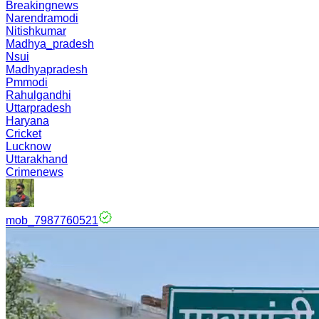
Breakingnews
Narendramodi
Nitishkumar
Madhya_pradesh
Nsui
Madhyapradesh
Pmmodi
Rahulgandhi
Uttarpradesh
Haryana
Cricket
Lucknow
Uttarakhand
Crimenews
mob_7987760521