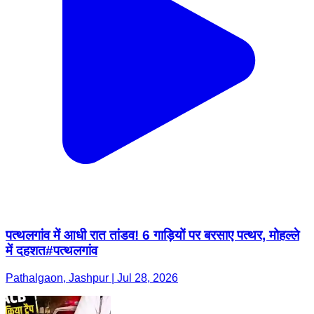
पत्थलगांव में आधी रात तांडव! 6 गाड़ियों पर बरसाए पत्थर, मोहल्ले
में दहशत#पत्थलगांव
Pathalgaon, Jashpur | Jul 28, 2026