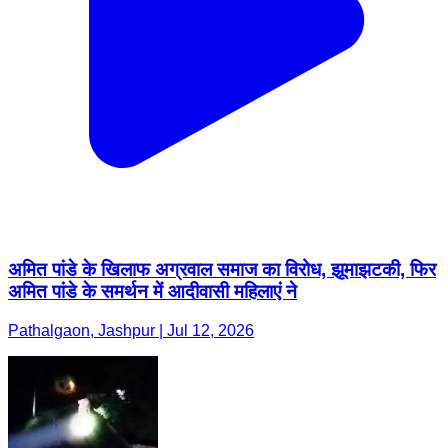
अमित पांडे के खिलाफ अग्रवाल समाज का विरोध, झूमाझटकी, फिर
अमित पांडे के समर्थन में आदीवासी महिलाएं ने
Pathalgaon, Jashpur | Jul 12, 2026