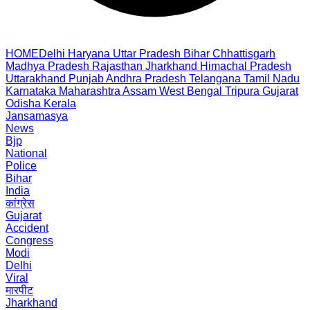
HOME
Delhi
Haryana
Uttar Pradesh
Bihar
Chhattisgarh
Madhya Pradesh
Rajasthan
Jharkhand
Himachal Pradesh
Uttarakhand
Punjab
Andhra Pradesh
Telangana
Tamil Nadu
Karnataka
Maharashtra
Assam
West Bengal
Tripura
Gujarat
Odisha
Kerala
Jansamasya
News
Bjp
National
Police
Bihar
India
कांग्रेस
Gujarat
Accident
Congress
Modi
Delhi
Viral
मारपीट
Jharkhand