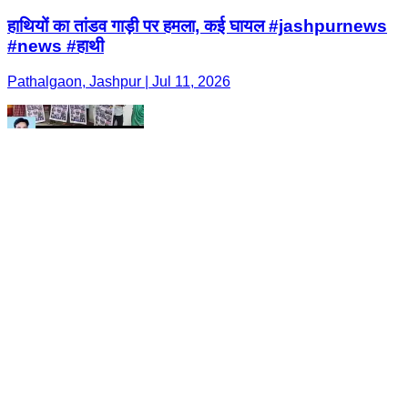
हाथियों का तांडव गाड़ी पर हमला, कई घायल #jashpurnews
#news #हाथी
Pathalgaon, Jashpur | Jul 11, 2026