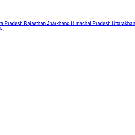
a Pradesh
Rajasthan
Jharkhand
Himachal Pradesh
Uttarakha
la