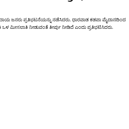
ಸಮುದಾಯ ಜನರು ಪ್ರತಿಭಟನೆಯನ್ನು ನಡೆಸಿದರು. ಧಾರವಾಡ ಕಡಪಾ ಮೈದಾನದಿಂದ
ತಿ ಒಳ ಮೀಸಲಾತಿ ನೀಡುವಂತೆ ತೀರ್ಪು ನೀಡಿದೆ ಎಂದು ಪ್ರತಿಭಟಿಸಿದರು.