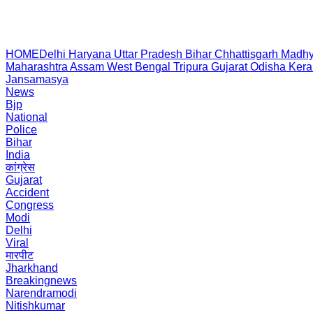
HOME
Delhi
Haryana
Uttar Pradesh
Bihar
Chhattisgarh
Madhy
Maharashtra
Assam
West Bengal
Tripura
Gujarat
Odisha
Kera
Jansamasya
News
Bjp
National
Police
Bihar
India
कांग्रेस
Gujarat
Accident
Congress
Modi
Delhi
Viral
मारपीट
Jharkhand
Breakingnews
Narendramodi
Nitishkumar