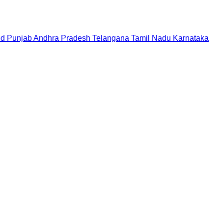
nd
Punjab
Andhra Pradesh
Telangana
Tamil Nadu
Karnataka