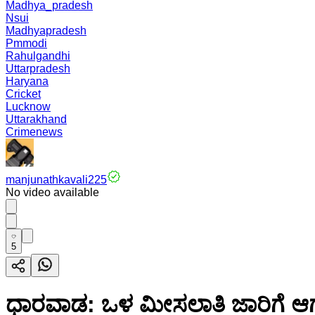
Madhya_pradesh
Nsui
Madhyapradesh
Pmmodi
Rahulgandhi
Uttarpradesh
Haryana
Cricket
Lucknow
Uttarakhand
Crimenews
manjunathkavali225
No video available
5
ಧಾರವಾಡ: ಒಳ ಮೀಸಲಾತಿ ಜಾರಿಗೆ ಆಗ್ರ