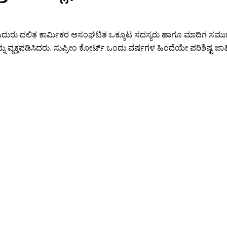
ೇರಿ ಎದುರು ದಲಿತ ಕಾರ್ಮಿಕರ ಅಸಂಘಟಿತ ಒಕ್ಕೂಟ ಸದಸ್ಯರು ಹಾಗೂ ಮಾದಿಗ 
ು ವ್ಯಕ್ತಪಡಿಸಿದರು. ಸುಪ್ರೀಂ ಕೋರ್ಟ್ ಒಂದು ವರ್ಷಗಳ ಹಿಂದೆಯೇ ಪರಿಶಿಷ್ಟ ಜಾ