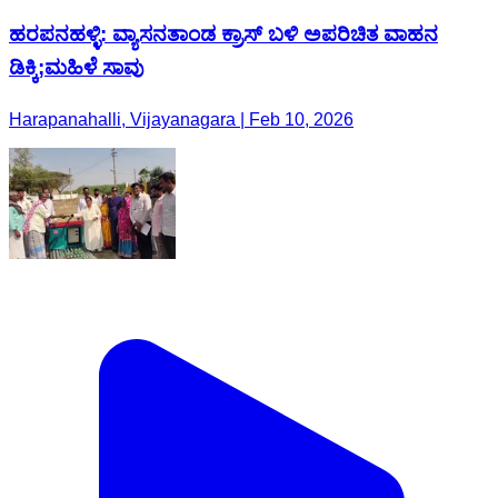
ಹರಪನಹಳ್ಳಿ: ವ್ಯಾಸನತಾಂಡ ಕ್ರಾಸ್ ಬಳಿ ಅಪರಿಚಿತ ವಾಹನ
ಡಿಕ್ಕಿ;ಮಹಿಳೆ ಸಾವು
Harapanahalli, Vijayanagara | Feb 10, 2026