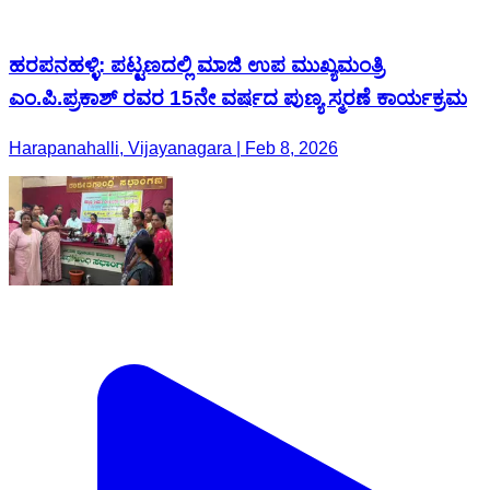
ಹರಪನಹಳ್ಳಿ: ಪಟ್ಟಣದಲ್ಲಿ ಮಾಜಿ ಉಪ ಮುಖ್ಯಮಂತ್ರಿ
ಎಂ.ಪಿ.ಪ್ರಕಾಶ್ ರವರ 15ನೇ ವರ್ಷದ ಪುಣ್ಯ ಸ್ಮರಣೆ ಕಾರ್ಯಕ್ರಮ
Harapanahalli, Vijayanagara | Feb 8, 2026