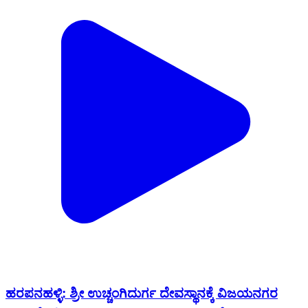
ಹರಪನಹಳ್ಳಿ: ಶ್ರೀ ಉಚ್ಚಂಗಿದುರ್ಗ ದೇವಸ್ಥಾನಕ್ಕೆ ವಿಜಯನಗರ
ಜಿಲ್ಲಾ ಪೊಲೀಸ್ ವರಿಷ್ಠಾಧಿಕಾರಿಗಳಾದ ಜಾಹ್ನವಿ ಭೇಟಿ
Harapanahalli, Vijayanagara | Jan 23, 2026