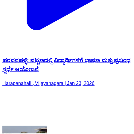
ಹರಪನಹಳ್ಳಿ: ಪಟ್ಟಣದಲ್ಲಿ ವಿದ್ಯಾರ್ಥಿಗಳಿಗೆ ಭಾಷಣ ಮತ್ತು ಪ್ರಬಂಧ
ಸ್ಪರ್ಧೆ ಆಯೋಜನೆ
Harapanahalli, Vijayanagara | Jan 23, 2026