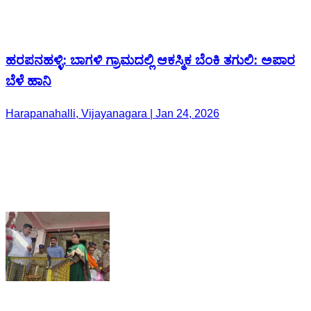
ಹರಪನಹಳ್ಳಿ: ಬಾಗಳಿ ಗ್ರಾಮದಲ್ಲಿ ಆಕಸ್ಮಿಕ ಬೆಂಕಿ ತಗುಲಿ: ಅಪಾರ
ಬೆಳೆ ಹಾನಿ
Harapanahalli, Vijayanagara | Jan 24, 2026