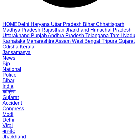
HOME
Delhi
Haryana
Uttar Pradesh
Bihar
Chhattisgarh
Madhya Pradesh
Rajasthan
Jharkhand
Himachal Pradesh
Uttarakhand
Punjab
Andhra Pradesh
Telangana
Tamil Nadu
Karnataka
Maharashtra
Assam
West Bengal
Tripura
Gujarat
Odisha
Kerala
Jansamasya
News
Bjp
National
Police
Bihar
India
कांग्रेस
Gujarat
Accident
Congress
Modi
Delhi
Viral
मारपीट
Jharkhand