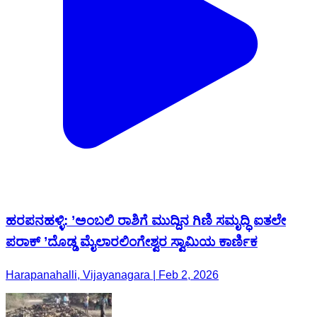
ಹರಪನಹಳ್ಳಿ: ’ಅಂಬಲಿ ರಾಶಿಗೆ ಮುದ್ದಿನ ಗಿಣಿ ಸಮೃದ್ಧಿ ಐತಲೇ
ಪರಾಕ್ ’ದೊಡ್ಡ ಮೈಲಾರಲಿಂಗೇಶ್ವರ ಸ್ವಾಮಿಯ ಕಾರ್ಣಿಕ
Harapanahalli, Vijayanagara | Feb 2, 2026