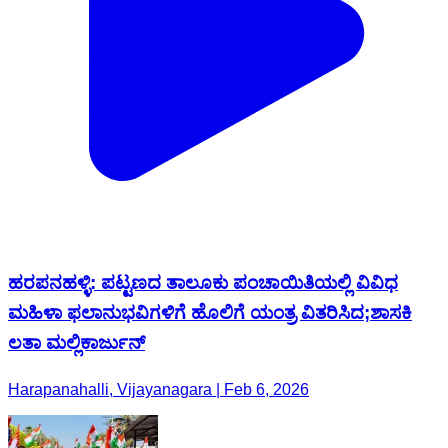
ಹರಪನಹಳ್ಳಿ: ಪಟ್ಟಣದ ತಾಲೂಕು ಪಂಚಾಯಿತಿಯಲ್ಲಿ ವಿವಿಧ
ಮಹಿಳಾ ಫಲಾನುಭವಿಗಳಿಗೆ ಹೊಲಿಗೆ ಯಂತ್ರ ವಿತರಿಸಿದ;ಶಾಸಕಿ
ಲತಾ ಮಲ್ಲಿಕಾರ್ಜುನ್
Harapanahalli, Vijayanagara | Feb 6, 2026