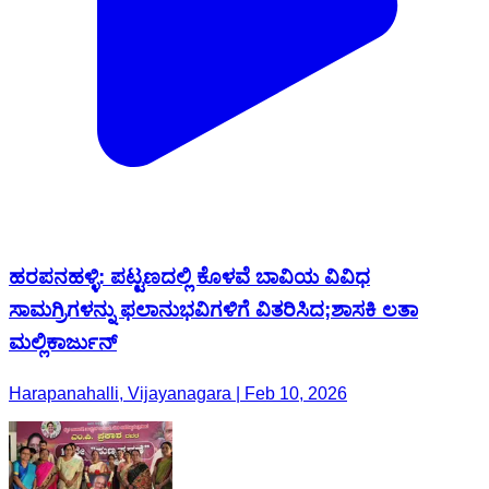
ಹರಪನಹಳ್ಳಿ: ಪಟ್ಟಣದಲ್ಲಿ ಕೊಳವೆ ಬಾವಿಯ ವಿವಿಧ
ಸಾಮಗ್ರಿಗಳನ್ನು ಫಲಾನುಭವಿಗಳಿಗೆ ವಿತರಿಸಿದ;ಶಾಸಕಿ ಲತಾ
ಮಲ್ಲಿಕಾರ್ಜುನ್
Harapanahalli, Vijayanagara | Feb 10, 2026