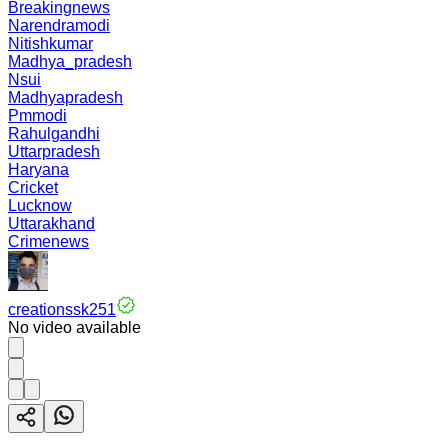
Breakingnews
Narendramodi
Nitishkumar
Madhya_pradesh
Nsui
Madhyapradesh
Pmmodi
Rahulgandhi
Uttarpradesh
Haryana
Cricket
Lucknow
Uttarakhand
Crimenews
creationssk251
No video available