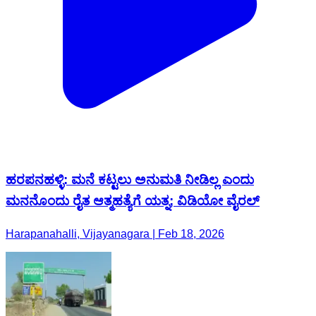
ಹರಪನಹಳ್ಳಿ: ಮನೆ ಕಟ್ಟಲು ಅನುಮತಿ ನೀಡಿಲ್ಲ ಎಂದು
ಮನನೊಂದು ರೈತ ಆತ್ಮಹತ್ಯೆಗೆ ಯತ್ನ; ವಿಡಿಯೋ ವೈರಲ್
Harapanahalli, Vijayanagara | Feb 18, 2026