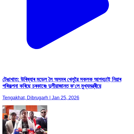
টেঙাখাত: উৰিষ্যাৰ মডেল লৈ অসমৰ খেলুৱৈ সকলক আগবঢ়াই নিয়াৰ
পৰিকল্পনা কৰিছে চৰকাৰেঃ দুলীয়াজানত ক'লে মুখ্যমন্ত্ৰীয়ে
Tengakhat, Dibrugarh | Jan 25, 2026