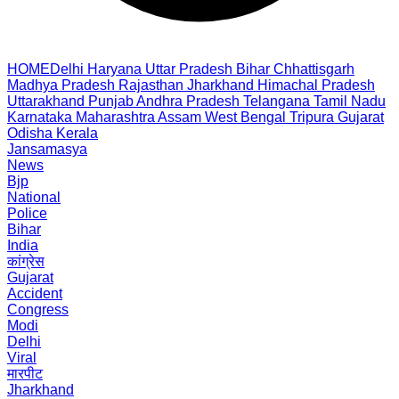
HOME
Delhi
Haryana
Uttar Pradesh
Bihar
Chhattisgarh
Madhya Pradesh
Rajasthan
Jharkhand
Himachal Pradesh
Uttarakhand
Punjab
Andhra Pradesh
Telangana
Tamil Nadu
Karnataka
Maharashtra
Assam
West Bengal
Tripura
Gujarat
Odisha
Kerala
Jansamasya
News
Bjp
National
Police
Bihar
India
कांग्रेस
Gujarat
Accident
Congress
Modi
Delhi
Viral
मारपीट
Jharkhand