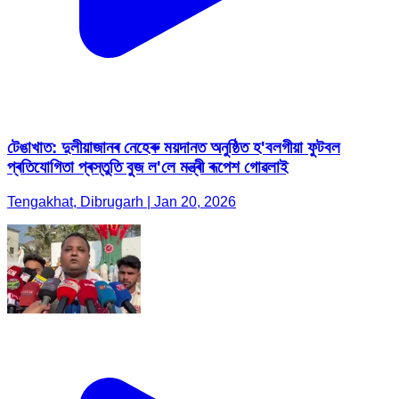
টেঙাখাত: দুলীয়াজানৰ নেহেৰু ময়দানত অনুষ্ঠিত হ'বলগীয়া ফুটবল
প্ৰতিযোগিতা প্ৰস্তুতি বুজ ল'লে মন্ত্ৰী ৰূপেশ গোৱলাই
Tengakhat, Dibrugarh | Jan 20, 2026