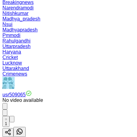
Breakingnews
Narendramodi
Nitishkumar
Madhya_pradesh
Nsui
Madhyapradesh
Pmmodi
Rahulgandhi
Uttarpradesh
Haryana
Cricket
Lucknow
Uttarakhand
Crimenews
usr509065
No video available
1