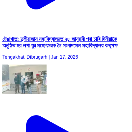
টেঙাখাত: দুলীয়াজান মহাবিদ্যালয়ত ২৮ জানুৱাৰী পৰা চাৰি দিনীয়াকৈ
অনুষ্ঠিত হব লগা যুৱ মহোৎসৱক লৈ সংবাদমেল মহাবিদ্যালয় কতৃপক্ষ
Tengakhat, Dibrugarh | Jan 17, 2026