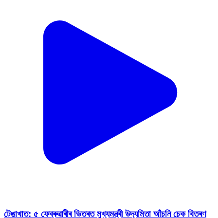
টেঙাখাত: ৫ ফেব্ৰুৱাৰীৰ ভিতৰত মুখ্যমন্ত্ৰী উদ্যমিতা আঁচনি চেক বিতৰণ