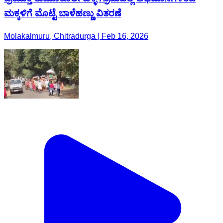
ಮಕ್ಕಳಿಗೆ ಮೊಟ್ಟೆ ಬಾಳೆಹಣ್ಣು ವಿತರಣೆ
Molakalmuru, Chitradurga | Feb 16, 2026