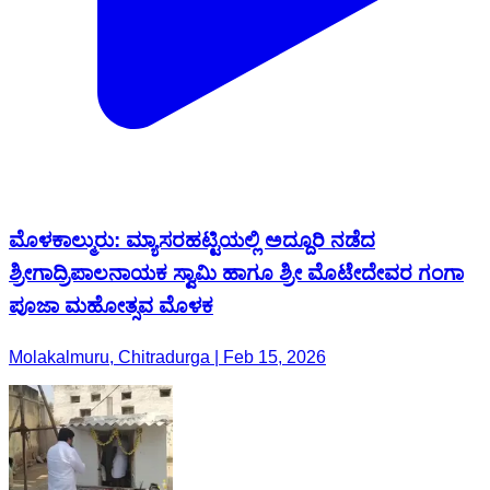
ಮೊಳಕಾಲ್ಮುರು: ಮ್ಯಾಸರಹಟ್ಟಿಯಲ್ಲಿ ಅದ್ದೂರಿ ನಡೆದ
ಶ್ರೀಗಾದ್ರಿಪಾಲನಾಯಕ ಸ್ವಾಮಿ ಹಾಗೂ ಶ್ರೀ ಮೊಟೇದೇವರ ಗಂಗಾ
ಪೂಜಾ ಮಹೋತ್ಸವ ಮೊಳಕ
Molakalmuru, Chitradurga | Feb 15, 2026