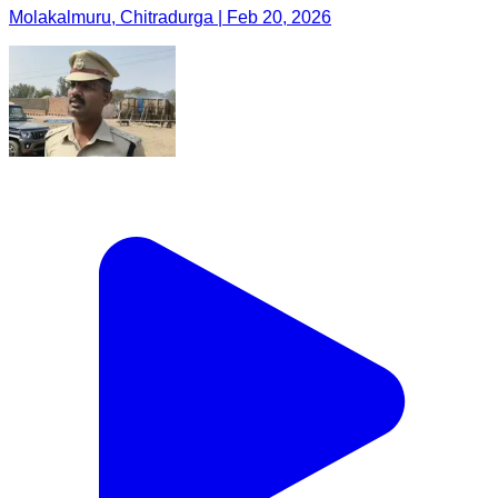
Molakalmuru, Chitradurga | Feb 20, 2026