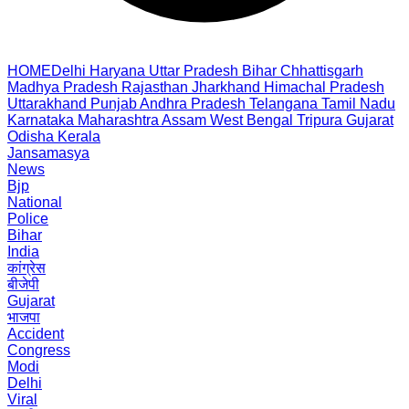
HOME
Delhi
Haryana
Uttar Pradesh
Bihar
Chhattisgarh
Madhya Pradesh
Rajasthan
Jharkhand
Himachal Pradesh
Uttarakhand
Punjab
Andhra Pradesh
Telangana
Tamil Nadu
Karnataka
Maharashtra
Assam
West Bengal
Tripura
Gujarat
Odisha
Kerala
Jansamasya
News
Bjp
National
Police
Bihar
India
कांग्रेस
बीजेपी
Gujarat
भाजपा
Accident
Congress
Modi
Delhi
Viral