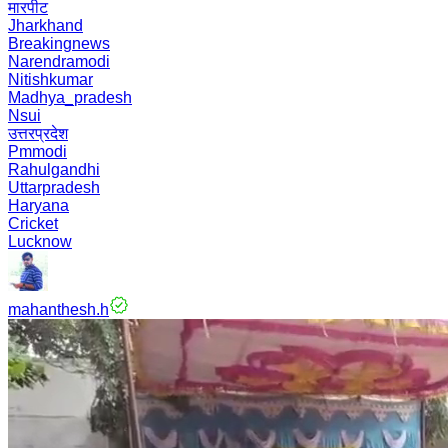
मारपीट
Jharkhand
Breakingnews
Narendramodi
Nitishkumar
Madhya_pradesh
Nsui
उत्तरप्रदेश
Pmmodi
Rahulgandhi
Uttarpradesh
Haryana
Cricket
Lucknow
mahanthesh.h