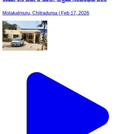
Molakalmuru, Chitradurga | Feb 17, 2026