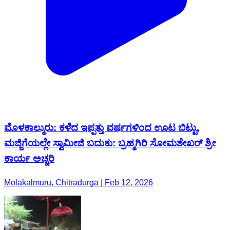
ಮೊಳಕಾಲ್ಮುರು: ಕಳೆದ ಇಪ್ಪತ್ತು ವರ್ಷಗಳಿಂದ ಊಟ ಬಿಟ್ಟು,
ಮಜ್ಜಿಗೆಯಲ್ಲೇ ಸ್ವಾಮೀಜಿ ಬದುಕು: ಬ್ರಹ್ಮಗಿರಿ ಸೋಮಶೇಖರ್ ಶ್ರೀ
ಕಾರ್ಯ ಅಚ್ಚರಿ
Molakalmuru, Chitradurga | Feb 12, 2026