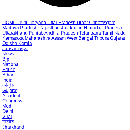
HOME
Delhi
Haryana
Uttar Pradesh
Bihar
Chhattisgarh
Madhya Pradesh
Rajasthan
Jharkhand
Himachal Pradesh
Uttarakhand
Punjab
Andhra Pradesh
Telangana
Tamil Nadu
Karnataka
Maharashtra
Assam
West Bengal
Tripura
Gujarat
Odisha
Kerala
Jansamasya
News
Bjp
National
Police
Bihar
India
कांग्रेस
Gujarat
Accident
Congress
Modi
Delhi
Viral
मारपीट
Jharkhand