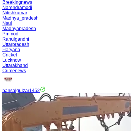
Breakingnews
Narendramodi
Nitishkumar
Madhya_pradesh
Nsui
Madhyapradesh
Pmmodi
Rahulgandhi
Uttarpradesh
Haryana
Cricket
Lucknow
Uttarakhand
Crimenews
bansalgulzar1452