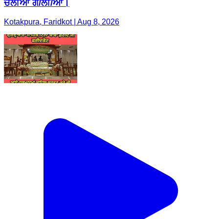
ਚੱਲੀਆਂ ਗੋ/ਲੀ/ਆਂ।
Kotakpura, Faridkot | Aug 8, 2026