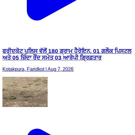
ਫਰੀਦਕੋਟ ਪੁਲਿਸ ਵੱਲੋਂ 180 ਗ੍ਰਾਮ ਹੈਰੋਇਨ, 01 ਗਲੌਕ ਪਿਸਟਲ
ਅਤੇ 05 ਜ਼ਿੰਦਾ ਰੌਂਦ ਸਮੇਤ 03 ਆਰੋਪੀ ਗ੍ਰਿਫ਼ਤਾਰ
Kotakpura, Faridkot | Aug 7, 2026