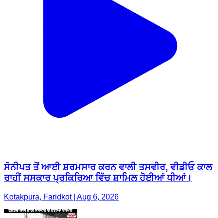
ਸੋਨੀਪਤ ਤੋਂ ਆਈ ਸ਼ਰਮਸਾਰ ਕਰਨ ਵਾਲੀ ਤਸਵੀਰ, ਵੀਡੀਓ ਕਾਲ
ਰਾਹੀਂ ਸਸਕਾਰ ਪ੍ਰਕਿਰਿਆ ਵਿੱਚ ਸ਼ਾਮਿਲ ਹੋਈਆਂ ਧੀਆਂ।
Kotakpura, Faridkot | Aug 6, 2026