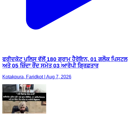
ਫਰੀਦਕੋਟ ਪੁਲਿਸ ਵੱਲੋਂ 180 ਗ੍ਰਾਮ ਹੈਰੋਇਨ, 01 ਗਲੌਕ ਪਿਸਟਲ
ਅਤੇ 05 ਜ਼ਿੰਦਾ ਰੌਂਦ ਸਮੇਤ 03 ਆਰੋਪੀ ਗ੍ਰਿਫ਼ਤਾਰ
Kotakpura, Faridkot | Aug 7, 2026