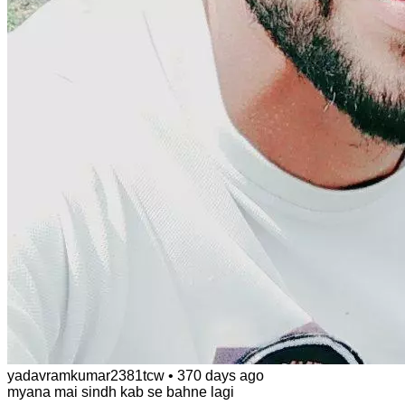
yadavramkumar2381tcw
•
370 days ago
myana mai sindh kab se bahne lagi