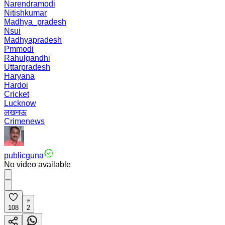
Narendramodi
Nitishkumar
Madhya_pradesh
Nsui
Madhyapradesh
Pmmodi
Rahulgandhi
Uttarpradesh
Haryana
Hardoi
Cricket
Lucknow
लखनऊ
Crimenews
publicguna
No video available
108
2