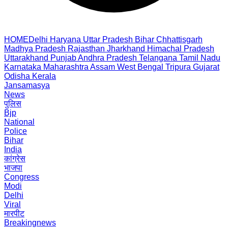
HOME
Delhi
Haryana
Uttar Pradesh
Bihar
Chhattisgarh
Madhya Pradesh
Rajasthan
Jharkhand
Himachal Pradesh
Uttarakhand
Punjab
Andhra Pradesh
Telangana
Tamil Nadu
Karnataka
Maharashtra
Assam
West Bengal
Tripura
Gujarat
Odisha
Kerala
Jansamasya
News
पुलिस
Bjp
National
Police
Bihar
India
कांग्रेस
भाजपा
Congress
Modi
Delhi
Viral
मारपीट
Breakingnews