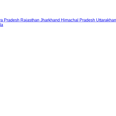
a Pradesh
Rajasthan
Jharkhand
Himachal Pradesh
Uttarakha
la