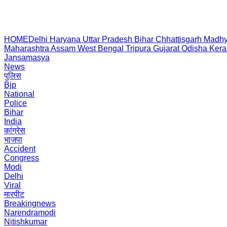
HOME
Delhi
Haryana
Uttar Pradesh
Bihar
Chhattisgarh
Madhy
Maharashtra
Assam
West Bengal
Tripura
Gujarat
Odisha
Kera
Jansamasya
News
पुलिस
Bjp
National
Police
Bihar
India
कांग्रेस
भाजपा
Accident
Congress
Modi
Delhi
Viral
मारपीट
Breakingnews
Narendramodi
Nitishkumar