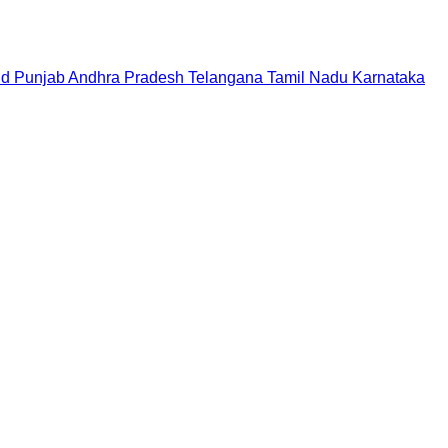
nd
Punjab
Andhra Pradesh
Telangana
Tamil Nadu
Karnataka