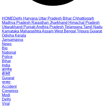
HOME
Delhi
Haryana
Uttar Pradesh
Bihar
Chhattisgarh
Madhya Pradesh
Rajasthan
Jharkhand
Himachal Pradesh
Uttarakhand
Punjab
Andhra Pradesh
Telangana
Tamil Nadu
Karnataka
Maharashtra
Assam
West Bengal
Tripura
Gujarat
Odisha
Kerala
Jansamasya
News
Bjp
National
Police
Bihar
India
कांग्रेस
बीजेपी
Gujarat
भाजपा
Accident
Congress
Modi
Delhi
Viral