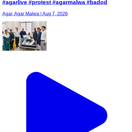
#agarlive #protest #agarmalwa #badod
Agar, Agar Malwa | Aug 7, 2026