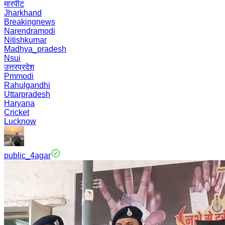
मारपीट
Jharkhand
Breakingnews
Narendramodi
Nitishkumar
Madhya_pradesh
Nsui
उत्तरप्रदेश
Pmmodi
Rahulgandhi
Uttarpradesh
Haryana
Cricket
Lucknow
public_4agar