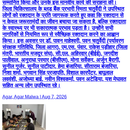
सम्मानित किया और उनके इस मानवीय कार्य की सराहना की।
जिला चिकित्सालय के ब्लड बैंक प्रभारी स्मिता चतुर्वेदी ने उपस्थित
लोगों को रक्तदान के प्रति जागरूक करते हुए कहा कि रक्तदान से
न केवल जरूरतमंदों का जीवन बचाया जा सकता है, बल्कि रक्तदाता
के स्वास्थ्य पर भी सकारात्मक प्रभाव पड़ता है। उन्होंने सभी
नागरिकों से नियमित रूप से स्वैच्छिक रक्तदान करने का आह्वान
किया। इस अवसर पर डॉ. पावन माहेश्वरी, पवन चतुर्वेदी (पर्यावरण
संरक्षक गतिविधि, जिला आगर), एम.एस. पंवार, राकेश पड़ीहार (जिला
मंत्री, भारतीय मजदूर संघ), सी.एल. अहिरवार (बीईई), जगदीश
पालीवाल, अनुराधा परमार (बीसीएम), मोना सर्वेकर, अर्जुन बैरागी,
सुनील गुर्जर, सुनील पाटीदार, हेमा बंजारिया, सीताराम बंजारिया,
निशा शर्मा, भगवान सिंह प्रजापति, विशाल कारपेंटर, बापूलाल
लववंशी, अजोध्या बाई, नवीन विश्वकर्मा, पवन अटेडिया, यश मेघावत
सहित अन्य लोग उपस्थित रहे।
Agar, Agar Malwa | Aug 7, 2026