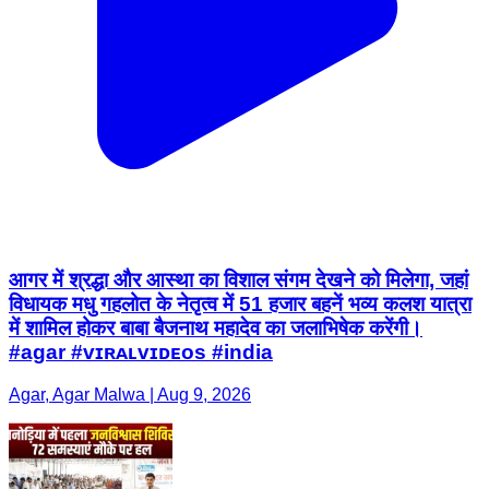
आगर में श्रद्धा और आस्था का विशाल संगम देखने को मिलेगा, जहां
विधायक मधु गहलोत के नेतृत्व में 51 हजार बहनें भव्य कलश यात्रा
में शामिल होकर बाबा बैजनाथ महादेव का जलाभिषेक करेंगी।
#agar #ᴠɪʀᴀʟᴠɪᴅᴇᴏs #india
Agar, Agar Malwa | Aug 9, 2026