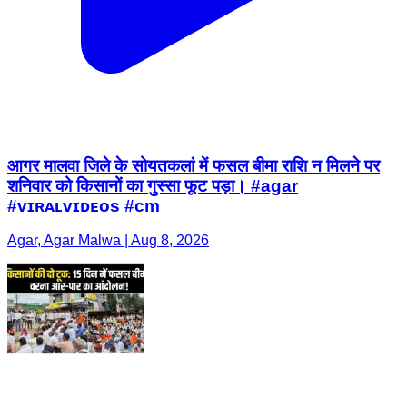
आगर मालवा जिले के सोयतकलां में फसल बीमा राशि न मिलने पर
शनिवार को किसानों का गुस्सा फूट पड़ा। #agar
#ᴠɪʀᴀʟᴠɪᴅᴇᴏs #cm
Agar, Agar Malwa | Aug 8, 2026