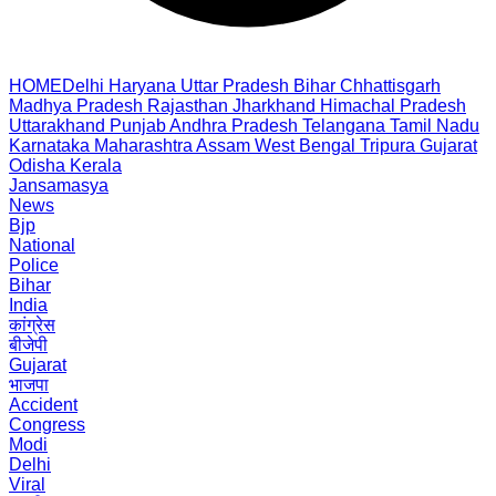
HOME
Delhi
Haryana
Uttar Pradesh
Bihar
Chhattisgarh
Madhya Pradesh
Rajasthan
Jharkhand
Himachal Pradesh
Uttarakhand
Punjab
Andhra Pradesh
Telangana
Tamil Nadu
Karnataka
Maharashtra
Assam
West Bengal
Tripura
Gujarat
Odisha
Kerala
Jansamasya
News
Bjp
National
Police
Bihar
India
कांग्रेस
बीजेपी
Gujarat
भाजपा
Accident
Congress
Modi
Delhi
Viral