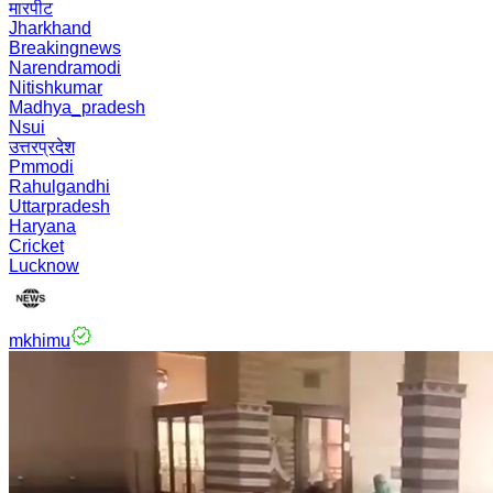
मारपीट
Jharkhand
Breakingnews
Narendramodi
Nitishkumar
Madhya_pradesh
Nsui
उत्तरप्रदेश
Pmmodi
Rahulgandhi
Uttarpradesh
Haryana
Cricket
Lucknow
mkhimu