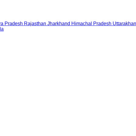
a Pradesh
Rajasthan
Jharkhand
Himachal Pradesh
Uttarakha
la