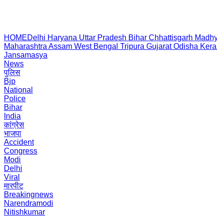
HOME
Delhi
Haryana
Uttar Pradesh
Bihar
Chhattisgarh
Madhy
Maharashtra
Assam
West Bengal
Tripura
Gujarat
Odisha
Kera
Jansamasya
News
पुलिस
Bjp
National
Police
Bihar
India
कांग्रेस
भाजपा
Accident
Congress
Modi
Delhi
Viral
मारपीट
Breakingnews
Narendramodi
Nitishkumar