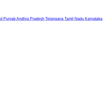
nd
Punjab
Andhra Pradesh
Telangana
Tamil Nadu
Karnataka