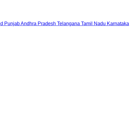
nd
Punjab
Andhra Pradesh
Telangana
Tamil Nadu
Karnataka