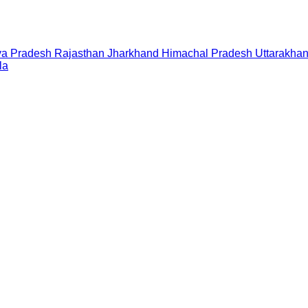
a Pradesh
Rajasthan
Jharkhand
Himachal Pradesh
Uttarakha
la