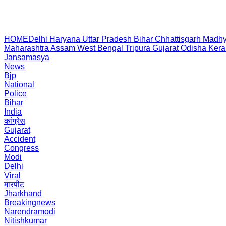
HOME
Delhi
Haryana
Uttar Pradesh
Bihar
Chhattisgarh
Madhy
Maharashtra
Assam
West Bengal
Tripura
Gujarat
Odisha
Kera
Jansamasya
News
Bjp
National
Police
Bihar
India
कांग्रेस
Gujarat
Accident
Congress
Modi
Delhi
Viral
मारपीट
Jharkhand
Breakingnews
Narendramodi
Nitishkumar