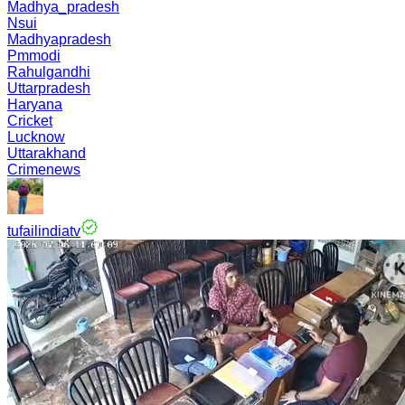
Madhya_pradesh
Nsui
Madhyapradesh
Pmmodi
Rahulgandhi
Uttarpradesh
Haryana
Cricket
Lucknow
Uttarakhand
Crimenews
tufailindiatv