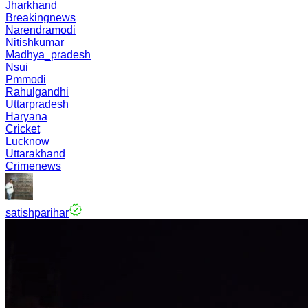
Jharkhand
Breakingnews
Narendramodi
Nitishkumar
Madhya_pradesh
Nsui
Pmmodi
Rahulgandhi
Uttarpradesh
Haryana
Cricket
Lucknow
Uttarakhand
Crimenews
satishparihar