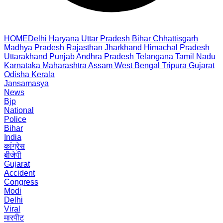
HOME
Delhi
Haryana
Uttar Pradesh
Bihar
Chhattisgarh
Madhya Pradesh
Rajasthan
Jharkhand
Himachal Pradesh
Uttarakhand
Punjab
Andhra Pradesh
Telangana
Tamil Nadu
Karnataka
Maharashtra
Assam
West Bengal
Tripura
Gujarat
Odisha
Kerala
Jansamasya
News
Bjp
National
Police
Bihar
India
कांग्रेस
बीजेपी
Gujarat
Accident
Congress
Modi
Delhi
Viral
मारपीट