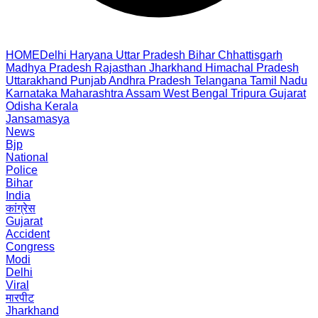
HOME
Delhi
Haryana
Uttar Pradesh
Bihar
Chhattisgarh
Madhya Pradesh
Rajasthan
Jharkhand
Himachal Pradesh
Uttarakhand
Punjab
Andhra Pradesh
Telangana
Tamil Nadu
Karnataka
Maharashtra
Assam
West Bengal
Tripura
Gujarat
Odisha
Kerala
Jansamasya
News
Bjp
National
Police
Bihar
India
कांग्रेस
Gujarat
Accident
Congress
Modi
Delhi
Viral
मारपीट
Jharkhand