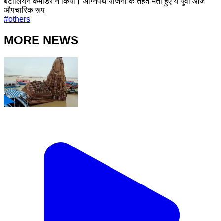
बटालियन कमांडर ने किया। अग्निपथ योजना के तहत भर्ती हुए ये युवा आज
औपचारिक रूप
#
others
MORE NEWS