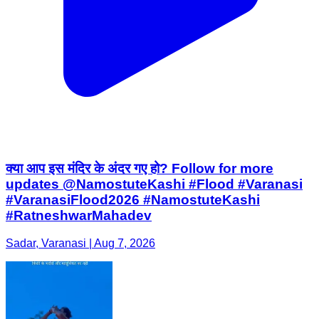
क्या आप इस मंदिर के अंदर गए हो? Follow for more
updates @NamostuteKashi #Flood #Varanasi
#VaranasiFlood2026 #NamostuteKashi
#RatneshwarMahadev
Sadar, Varanasi | Aug 7, 2026