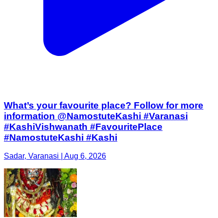
What’s your favourite place? Follow for more
information @NamostuteKashi #Varanasi
#KashiVishwanath #FavouritePlace
#NamostuteKashi #Kashi
Sadar, Varanasi | Aug 6, 2026