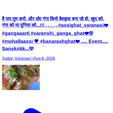
है पाप तुम करो, और धोए गंगा किसे बेवकूफ़ बना रहे हो, ख़ुद को,
गंगा को या दुनिया को...!!! . . . . . #assighat_varanasi❤️
#gangaaarti #varanshi_ganga_ghat❤️🌸
#mohallaassi 💗 #banarashghat❤️ ..... Event.....
Sanskritik...🩷
Sadar, Varanasi | Aug 6, 2026