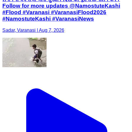
Follow for more updates @NamostuteKashi
#Flood #Varanasi #VaranasiFlood2026
#NamostuteKashi #VaranasiNews
Sadar, Varanasi | Aug 7, 2026