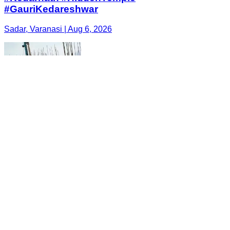
#GauriKedareshwar
Sadar, Varanasi | Aug 6, 2026