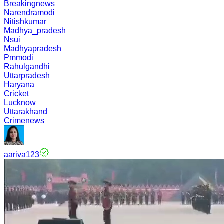
Breakingnews
Narendramodi
Nitishkumar
Madhya_pradesh
Nsui
Madhyapradesh
Pmmodi
Rahulgandhi
Uttarpradesh
Haryana
Cricket
Lucknow
Uttarakhand
Crimenews
aariva123