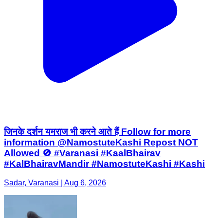
जिनके दर्शन यमराज भी करने आते हैं Follow for more
information @NamostuteKashi Repost NOT
Allowed 🚫 #Varanasi #KaalBhairav
#KalBhairavMandir #NamostuteKashi #Kashi
Sadar, Varanasi | Aug 6, 2026