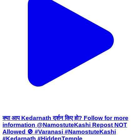
क्या आप Kedarnath दर्शन किए हो? Follow for more
information @NamostuteKashi Repost NOT
Allowed 🚫 #Varanasi #NamostuteKashi
#Kedarnath #HiddenTemple