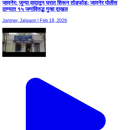
जामनेर: जुन्या वादातून घरात शिरून तोडफोड; जामनेर पोलीस
ठाण्यात १५ जणांविरुद्ध गुन्हा दाखल
Jamner, Jalgaon | Feb 18, 2026