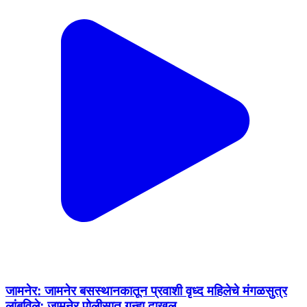
जामनेर: जामनेर बसस्थानकातून प्रवाशी वृध्द महिलेचे मंगळसुत्र
लांबविले; जामनेर पोलीसात गुन्हा दाखल