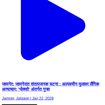
जामनेर: जामनेरात संतापजनक घटना : अल्पवयीन मुलावर लैंगिक
अत्याचार; 'पोक्सो' अंतर्गत गुन्हा
Jamner, Jalgaon | Jan 22, 2026