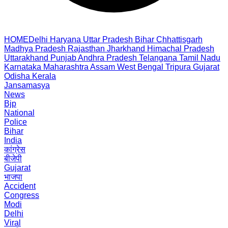
HOME
Delhi
Haryana
Uttar Pradesh
Bihar
Chhattisgarh
Madhya Pradesh
Rajasthan
Jharkhand
Himachal Pradesh
Uttarakhand
Punjab
Andhra Pradesh
Telangana
Tamil Nadu
Karnataka
Maharashtra
Assam
West Bengal
Tripura
Gujarat
Odisha
Kerala
Jansamasya
News
Bjp
National
Police
Bihar
India
कांग्रेस
बीजेपी
Gujarat
भाजपा
Accident
Congress
Modi
Delhi
Viral