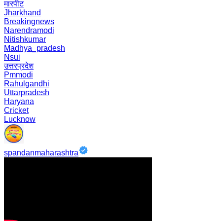
मारपीट
Jharkhand
Breakingnews
Narendramodi
Nitishkumar
Madhya_pradesh
Nsui
उत्तरप्रदेश
Pmmodi
Rahulgandhi
Uttarpradesh
Haryana
Cricket
Lucknow
spandanmaharashtra