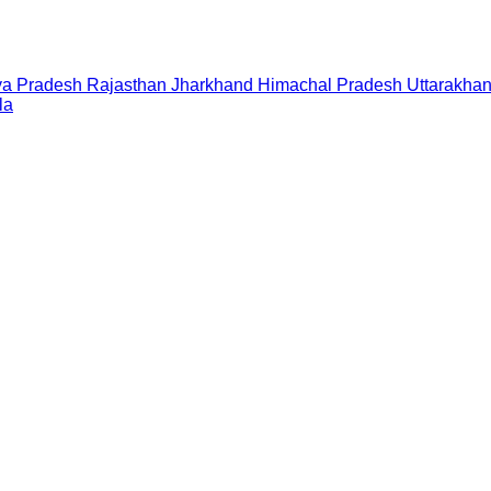
a Pradesh
Rajasthan
Jharkhand
Himachal Pradesh
Uttarakha
la