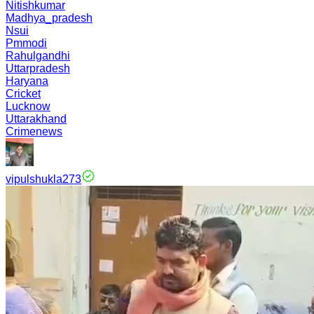
Nitishkumar
Madhya_pradesh
Nsui
Pmmodi
Rahulgandhi
Uttarpradesh
Haryana
Cricket
Lucknow
Uttarakhand
Crimenews
vipulshukla273