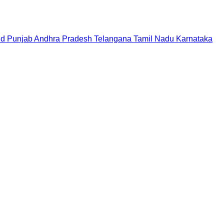
nd
Punjab
Andhra Pradesh
Telangana
Tamil Nadu
Karnataka