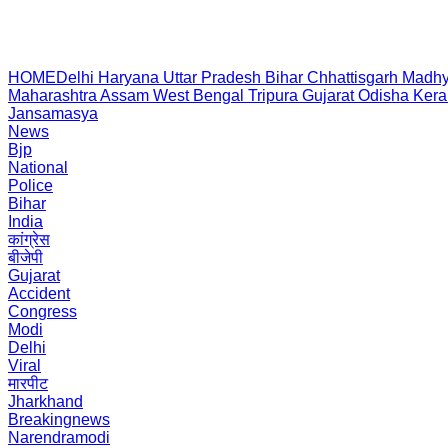
HOME
Delhi
Haryana
Uttar Pradesh
Bihar
Chhattisgarh
Madhy
Maharashtra
Assam
West Bengal
Tripura
Gujarat
Odisha
Kera
Jansamasya
News
Bjp
National
Police
Bihar
India
कांग्रेस
बीजेपी
Gujarat
Accident
Congress
Modi
Delhi
Viral
मारपीट
Jharkhand
Breakingnews
Narendramodi