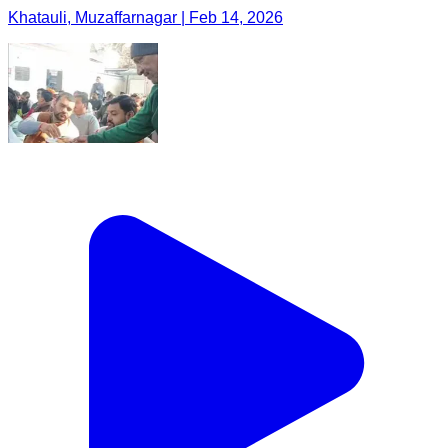
Khatauli, Muzaffarnagar | Feb 14, 2026