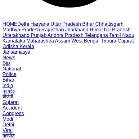
HOME
Delhi
Haryana
Uttar Pradesh
Bihar
Chhattisgarh
Madhya Pradesh
Rajasthan
Jharkhand
Himachal Pradesh
Uttarakhand
Punjab
Andhra Pradesh
Telangana
Tamil Nadu
Karnataka
Maharashtra
Assam
West Bengal
Tripura
Gujarat
Odisha
Kerala
Jansamasya
News
Bjp
National
Police
Bihar
India
कांग्रेस
बीजेपी
Gujarat
Accident
Congress
Modi
Delhi
Viral
मारपीट