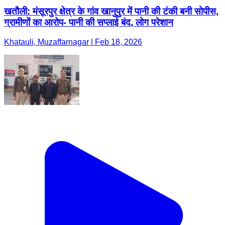
खतौली: मंसूरपुर क्षेत्र के गांव खानुपुर में पानी की टंकी बनी सोपीस,
ग्रामीणों का आरोप- पानी की सप्लाई बंद, लोग परेशान
Khatauli, Muzaffarnagar | Feb 18, 2026