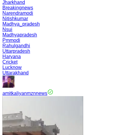
Jharkhand
Breakingnews
Narendramodi
Nitishkumar
Madhya_pradesh
Nsui
Madhyapradesh
Pmmodi
Rahulgandhi
Uttarpradesh
Haryana
Cricket
Lucknow
Uttarakhand
amitkaliyanmznnews