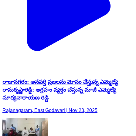
రాజానగరం: అనపర్తి ప్రజలను మోసం చేస్తున్న ఎమ్మెల్యే
రామకృష్ణారెడ్డి: ఆగ్రహం వ్యక్తం చేస్తున్న మాజీ ఎమ్మెల్యే
సూర్యనారాయణ రెడ్డి
Rajanagaram, East Godavari | Nov 23, 2025