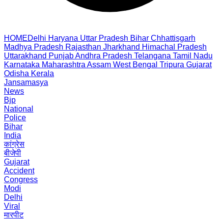
HOME
Delhi
Haryana
Uttar Pradesh
Bihar
Chhattisgarh
Madhya Pradesh
Rajasthan
Jharkhand
Himachal Pradesh
Uttarakhand
Punjab
Andhra Pradesh
Telangana
Tamil Nadu
Karnataka
Maharashtra
Assam
West Bengal
Tripura
Gujarat
Odisha
Kerala
Jansamasya
News
Bjp
National
Police
Bihar
India
कांग्रेस
बीजेपी
Gujarat
Accident
Congress
Modi
Delhi
Viral
मारपीट