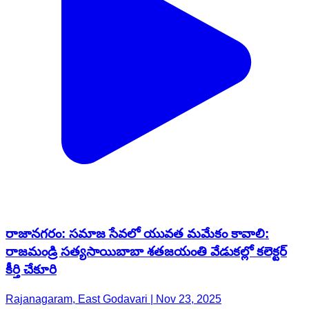
రాజానగరం: సమాజ సేవలో యువత మమేకం కావాలి:
రాజమండ్రి సత్యసాయిబాబా శతజయంతి వేడుకల్లో కలెక్టర్
కీర్తి చేకూరి
Rajanagaram, East Godavari | Nov 23, 2025