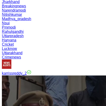
Jharkhand
Breakingnews
Narendramodi
Nitishkumar
Madhya_pradesh
Nsui
Pmmodi
Rahulgandhi
Uttarpradesh
Haryana
Cricket
Lucknow
Uttarakhand
Crimenews
karrissreddy_2