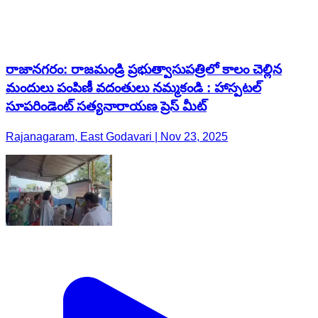
రాజానగరం: రాజమండ్రి ప్రభుత్వాసుపత్రిలో కాలం చెల్లిన
మందులు పంపిణీ వదంతులు నమ్మకండి : హాస్పటల్
సూపరిండెంట్ సత్యనారాయణ ప్రెస్ మీట్
Rajanagaram, East Godavari | Nov 23, 2025