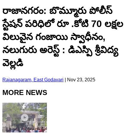
రాజానగరం: బొమ్మూరు పోలీస్
స్టేషన్ పరిధిలో రూ .కోటి 70 లక్షల
విలువైన గంజాయి స్వాధీనం,
నలుగురు అరెస్ట్ : డిఎస్పి శ్రీవిద్య
వెల్లడి
Rajanagaram, East Godavari
|
Nov 23, 2025
MORE NEWS