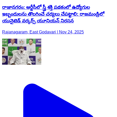
రాజానగరం: ఆర్టీసీలో స్త్రీ శక్తి పథకంలో ఉద్యోగుల
ఇబ్బందులను తొలగించే చర్యలు చేపట్టాలి: రాజమండ్రిలో
యునైటెడ్ వర్కర్స్ యూనియన్ నిరసన
Rajanagaram, East Godavari | Nov 24, 2025