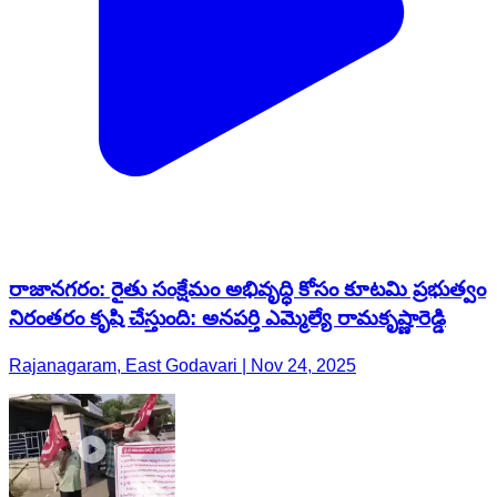
రాజానగరం: రైతు సంక్షేమం అభివృద్ధి కోసం కూటమి ప్రభుత్వం
నిరంతరం కృషి చేస్తుంది: అనపర్తి ఎమ్మెల్యే రామకృష్ణారెడ్డి
Rajanagaram, East Godavari | Nov 24, 2025