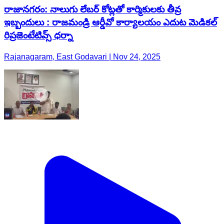
రాజానగరం: నాలుగు లేబర్ కోట్లతో కార్మికులకు తీవ్ర
ఇబ్బందులు : రాజమండ్రి ఆర్డీవో కార్యాలయం ఎదుట మెడికల్
రిప్రజెంటేటివ్స్ ధర్నా
Rajanagaram, East Godavari | Nov 24, 2025