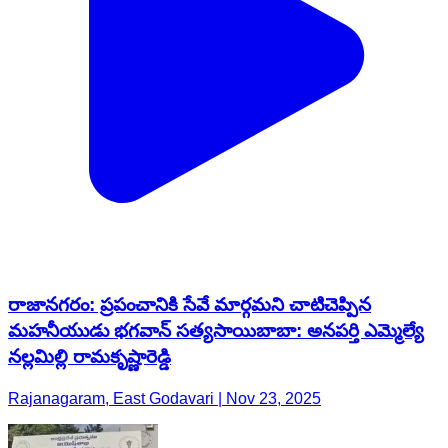
రాజానగరం: ప్రపంచానికి సేవే మార్గమని చాటిచెప్పిన
మహనీయుడు భగవాన్ సత్యసాయిబాబా: అనపర్తి ఎమ్మెల్యే
నల్లమిల్లి రామకృష్ణారెడ్డి
Rajanagaram, East Godavari | Nov 23, 2025