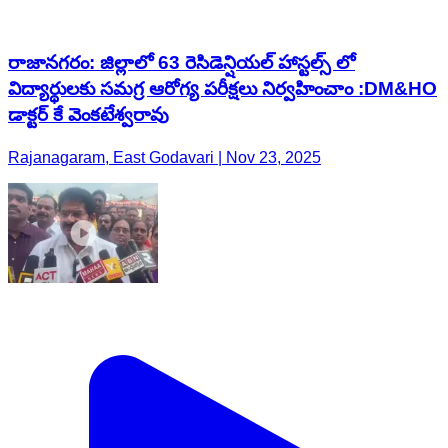
రాజానగరం: జిల్లాలో 63 రెసిడెన్షియల్ హాస్టల్స్ లో
విద్యార్థులకు సమగ్ర ఆరోగ్య పరీక్షలు నిర్వహించాం :DM&HO
డాక్టర్ కే వెంకటేశ్వరావు
Rajanagaram, East Godavari | Nov 23, 2025