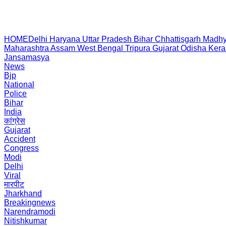
HOME
Delhi
Haryana
Uttar Pradesh
Bihar
Chhattisgarh
Madhy
Maharashtra
Assam
West Bengal
Tripura
Gujarat
Odisha
Kera
Jansamasya
News
Bjp
National
Police
Bihar
India
कांग्रेस
Gujarat
Accident
Congress
Modi
Delhi
Viral
मारपीट
Jharkhand
Breakingnews
Narendramodi
Nitishkumar