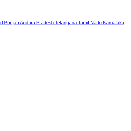
nd
Punjab
Andhra Pradesh
Telangana
Tamil Nadu
Karnataka