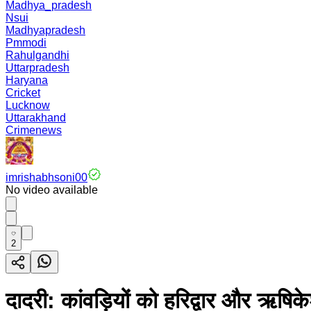
Madhya_pradesh
Nsui
Madhyapradesh
Pmmodi
Rahulgandhi
Uttarpradesh
Haryana
Cricket
Lucknow
Uttarakhand
Crimenews
imrishabhsoni00
No video available
2
दादरी: कांवड़ियों को हरिद्वार और ऋषिक