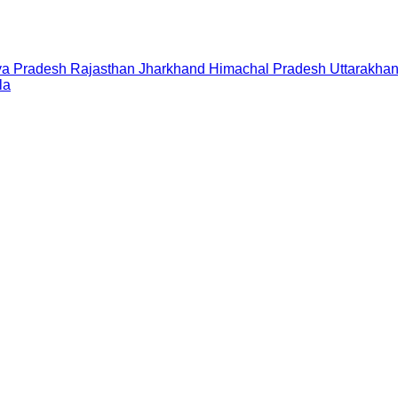
a Pradesh
Rajasthan
Jharkhand
Himachal Pradesh
Uttarakha
la