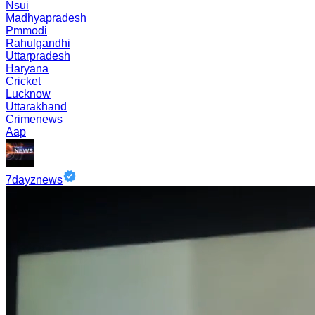
Nsui
Madhyapradesh
Pmmodi
Rahulgandhi
Uttarpradesh
Haryana
Cricket
Lucknow
Uttarakhand
Crimenews
Aap
7dayznews