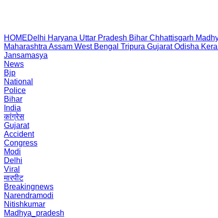
HOME
Delhi
Haryana
Uttar Pradesh
Bihar
Chhattisgarh
Madhy
Maharashtra
Assam
West Bengal
Tripura
Gujarat
Odisha
Kera
Jansamasya
News
Bjp
National
Police
Bihar
India
कांग्रेस
Gujarat
Accident
Congress
Modi
Delhi
Viral
मारपीट
Breakingnews
Narendramodi
Nitishkumar
Madhya_pradesh