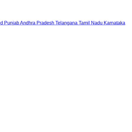
nd
Punjab
Andhra Pradesh
Telangana
Tamil Nadu
Karnataka