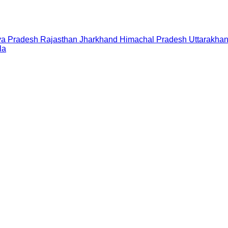
a Pradesh
Rajasthan
Jharkhand
Himachal Pradesh
Uttarakha
la