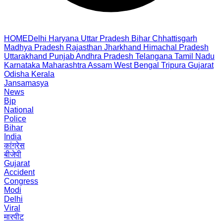
HOME
Delhi
Haryana
Uttar Pradesh
Bihar
Chhattisgarh
Madhya Pradesh
Rajasthan
Jharkhand
Himachal Pradesh
Uttarakhand
Punjab
Andhra Pradesh
Telangana
Tamil Nadu
Karnataka
Maharashtra
Assam
West Bengal
Tripura
Gujarat
Odisha
Kerala
Jansamasya
News
Bjp
National
Police
Bihar
India
कांग्रेस
बीजेपी
Gujarat
Accident
Congress
Modi
Delhi
Viral
मारपीट