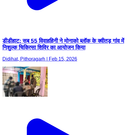
डीडीहाट: सब 55 विवाहहिनी ने मोनाको ब्लॉक के क्वीतड़ गांव में
निशुल्क चिकित्सा शिविर का आयोजन किया
Didihat, Pithoragarh | Feb 15, 2026