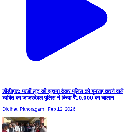
डीडीहाट: फर्जी लूट की सूचना देकर पुलिस को गुमराह करने वाले
व्यक्ति का जाजरदेवल पुलिस ने किया ₹10,000 का चालान
Didihat, Pithoragarh | Feb 12, 2026