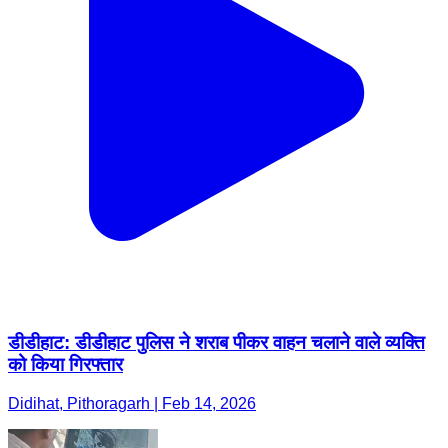
डीडीहाट: डीडीहाट पुलिस ने शराब पीकर वाहन चलाने वाले व्यक्ति
को किया गिरफ्तार
Didihat, Pithoragarh | Feb 14, 2026