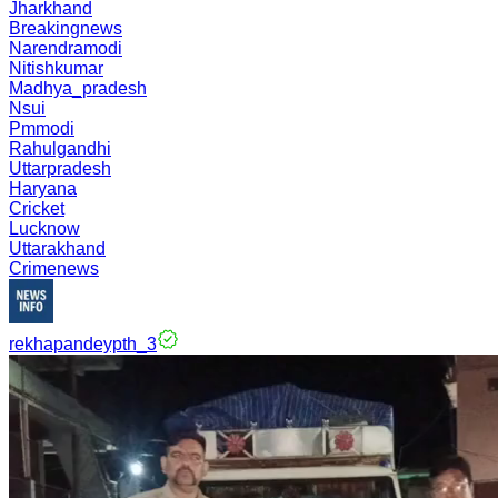
Jharkhand
Breakingnews
Narendramodi
Nitishkumar
Madhya_pradesh
Nsui
Pmmodi
Rahulgandhi
Uttarpradesh
Haryana
Cricket
Lucknow
Uttarakhand
Crimenews
rekhapandeypth_3