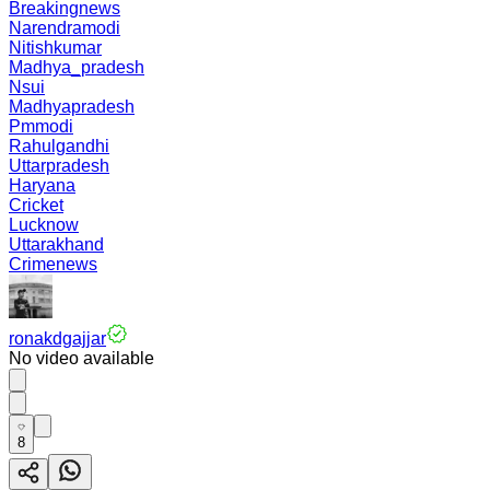
Breakingnews
Narendramodi
Nitishkumar
Madhya_pradesh
Nsui
Madhyapradesh
Pmmodi
Rahulgandhi
Uttarpradesh
Haryana
Cricket
Lucknow
Uttarakhand
Crimenews
ronakdgajjar
No video available
8