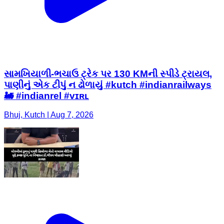
સામખિયાળી-ભચાઉ ટ્રેક પર 130 KMની સ્પીડે ટ્રાયલ,
પાણીનું એક ટીપું ન ઢોળાયું #kutch #indianrailways
🚂 #indianrel #ᴠɪʀʟ
Bhuj, Kutch | Aug 7, 2026