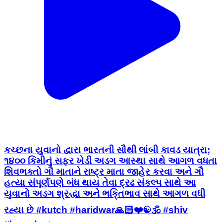
કચ્છના યુવાનો દ્વારા ભારતની સૌથી લાંબી કાવડ યાત્રા;
૧૪૦૦ કિમીનું સફર ખેડી અડગ આસ્થા સાથે આગળ વધતા
શિવભક્તો ગૌ માતાને રાષ્ટ્ર માતા જાહેર કરવા અને ગૌ
હત્યા સંપૂર્ણપણે બંધ થાય તેવા દ્રઢ સંકલ્પ સાથે આ
યુવાનો અડગ શ્રદ્ધા અને ભકિ્તભાવ સાથે આગળ વધી
રહ્યા છે #kutch #haridwar🙏🏻❤️☯🕉 #shiv