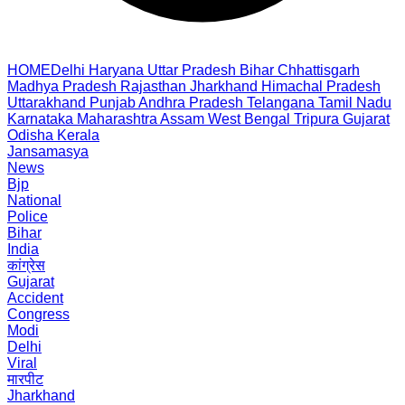
HOME
Delhi
Haryana
Uttar Pradesh
Bihar
Chhattisgarh
Madhya Pradesh
Rajasthan
Jharkhand
Himachal Pradesh
Uttarakhand
Punjab
Andhra Pradesh
Telangana
Tamil Nadu
Karnataka
Maharashtra
Assam
West Bengal
Tripura
Gujarat
Odisha
Kerala
Jansamasya
News
Bjp
National
Police
Bihar
India
कांग्रेस
Gujarat
Accident
Congress
Modi
Delhi
Viral
मारपीट
Jharkhand