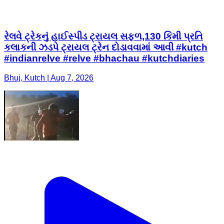
રેલવે ટ્રેકનું હાઈસ્પીડ ટ્રાયલ સફળ,130 કિમી પ્રતિ
કલાકની ઝડપે ટ્રાયલ ટ્રેન દોડાવવામાં આવી #kutch
#indianrelve #relve #bhachau #kutchdiaries
Bhuj, Kutch | Aug 7, 2026