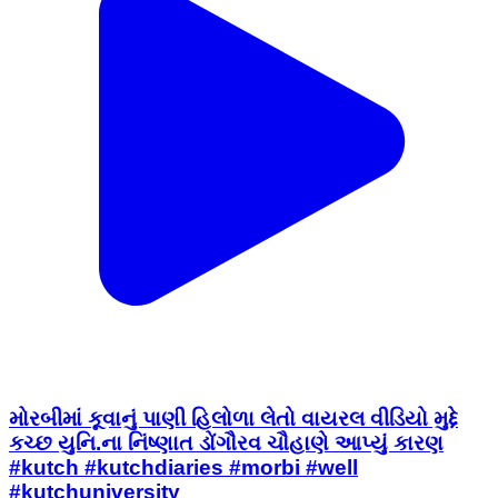
મોરબીમાં કૂવાનું પાણી હિલોળા લેતો વાયરલ વીડિયો મુદ્દે
કચ્છ યુનિ.ના નિંષ્ણાત ડોંગૌરવ ચૌહાણે આપ્યું કારણ
#kutch #kutchdiaries #morbi #well
#kutchuniversity