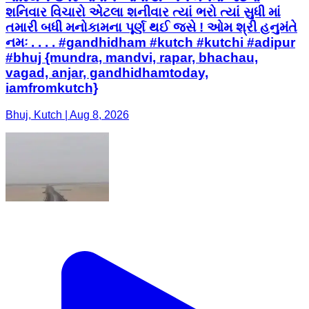
શનિવાર વિચારો એટલા શનીવાર ત્યાં ભરો ત્યાં સુધી માં
તમારી બધી મનોકામના પૂર્ણ થઈ જસે ! ઓમ શ્રી હનુમંતે
નમઃ . . . . #gandhidham #kutch #kutchi #adipur
#bhuj {mundra, mandvi, rapar, bhachau,
vagad, anjar, gandhidhamtoday,
iamfromkutch}
Bhuj, Kutch | Aug 8, 2026