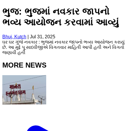
ભુજ: ભુજમાં નવકાર જાપનો
ભવ્ય આયોજન કરવામાં આવ્યું
Bhuj, Kutch
|
Jul 31, 2025
ઘર ઘર ગુંજે નવકાર : ભુજમાં નવકાર જાપનો ભવ્ય આયોજન કરાયું
છે. આ મુદ્દે પૂ સાધ્વીજીએ વિગતવાર માહિતી આપી હતી અને વિગતો
જણાવી હતી
MORE NEWS