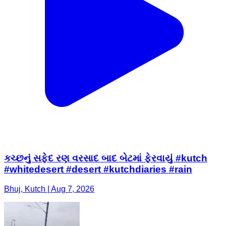
કચ્છનું સફેદ રણ વરસાદ બાદ બેટમાં ફેરવાયું #kutch
#whitedesert #desert #kutchdiaries #rain
Bhuj, Kutch | Aug 7, 2026