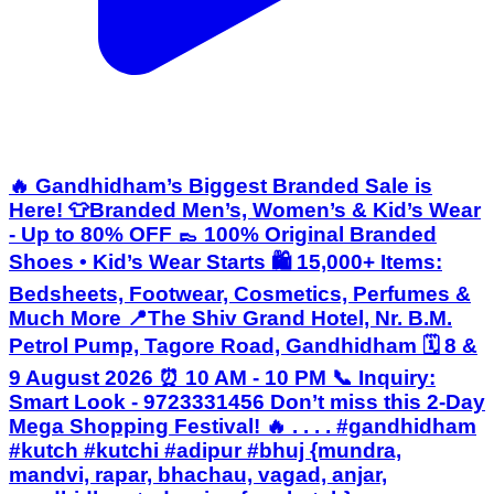
🔥 Gandhidham’s Biggest Branded Sale is
Here! 👕Branded Men’s, Women’s & Kid’s Wear
- Up to 80% OFF 👞 100% Original Branded
Shoes • Kid’s Wear Starts 🛍️ 15,000+ Items:
Bedsheets, Footwear, Cosmetics, Perfumes &
Much More 📍The Shiv Grand Hotel, Nr. B.M.
Petrol Pump, Tagore Road, Gandhidham 🗓️ 8 &
9 August 2026 ⏰ 10 AM - 10 PM 📞 Inquiry:
Smart Look - 9723331456 Don’t miss this 2-Day
Mega Shopping Festival! 🔥 . . . . #gandhidham
#kutch #kutchi #adipur #bhuj {mundra,
mandvi, rapar, bhachau, vagad, anjar,