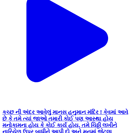
કચ્છ ની અંદર આવેલું માનસ હનુમાન મંદિર ! કેવમાં આવે
છે કે તમે ત્યાં જાઓ તમારી કોઈ પણ આસ્થા હોય
મનોકામના હોય કે કોઈ કાર્ય હોય, તમે ચિઠ્ઠી લખીને
નારિયેળ ઉપર બાધીને આપી દો અને મનમાં જેટલા