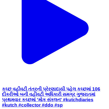
કચ્છ વહીવટી તંત્રની પ્રેરણાદાયી પહેલ કચ્છમાં 106
દીકરીઓ બની વહીવટી અધિકારી સમગ્ર ગુજરાતમાં
પ્રથમવાર કચ્છમાં 'મોક સંકલન' #kutchdiaries
#kutch #collector #ddo #sp