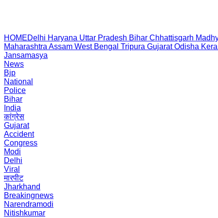
HOME
Delhi
Haryana
Uttar Pradesh
Bihar
Chhattisgarh
Madhy
Maharashtra
Assam
West Bengal
Tripura
Gujarat
Odisha
Kera
Jansamasya
News
Bjp
National
Police
Bihar
India
कांग्रेस
Gujarat
Accident
Congress
Modi
Delhi
Viral
मारपीट
Jharkhand
Breakingnews
Narendramodi
Nitishkumar