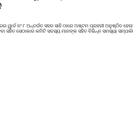
ନ
ାର୍ଡ ନଂ ୮ ଅନ୍ତର୍ଗତ ସହର ସାହି ଠାରେ ଅଷ୍ଟମ ପ୍ରହରୀ ଅନୁଷ୍ଠିତ ହେଉଅ
 ସହିତ ସେଠାକାର କମିଟି ସଦସ୍ୟ ମାନଙ୍କ ସହିତ ବିଭିନ୍ନ ସମସ୍ୟା ସମ୍ପର୍କ