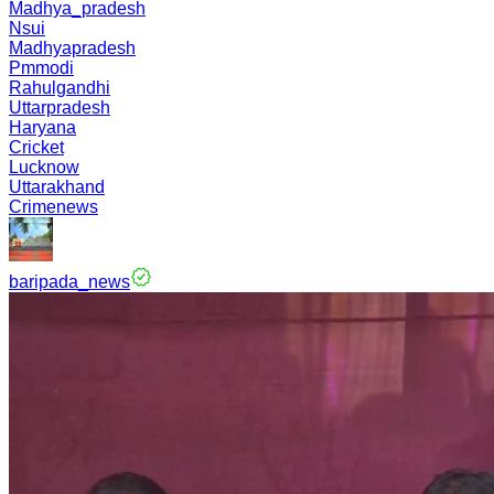
Madhya_pradesh
Nsui
Madhyapradesh
Pmmodi
Rahulgandhi
Uttarpradesh
Haryana
Cricket
Lucknow
Uttarakhand
Crimenews
baripada_news