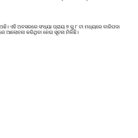
ଛି। ଏହି ଅବସରରେ ସଂଧ୍ୟା ପ୍ରାୟ ୭ ରୁ ୮ ଟା ମଧ୍ୟରେ ବାରିପଦା
ରେ ଆଲୋଚନା କରିଥିବା ନେଇ ସୂଚନା ମିଳିଛି।