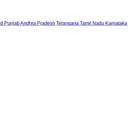
nd
Punjab
Andhra Pradesh
Telangana
Tamil Nadu
Karnataka