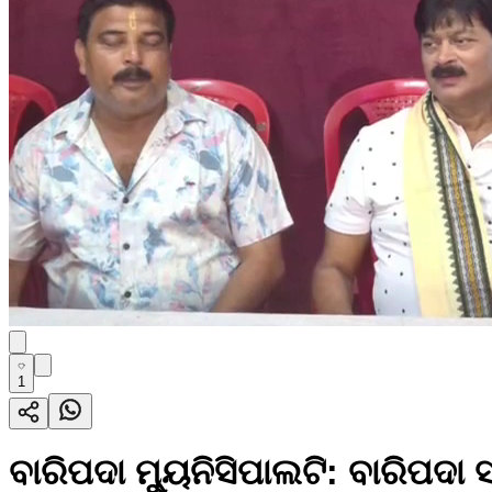
1
ବାରିପଦା ମ୍ୟୁନିସିପାଲଟି: ବାରିପ