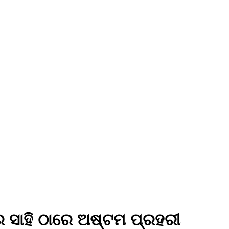
ର ସାହି ଠାରେ ଅଷ୍ଟମ ପ୍ରହରୀ