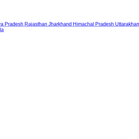
a Pradesh
Rajasthan
Jharkhand
Himachal Pradesh
Uttarakha
la