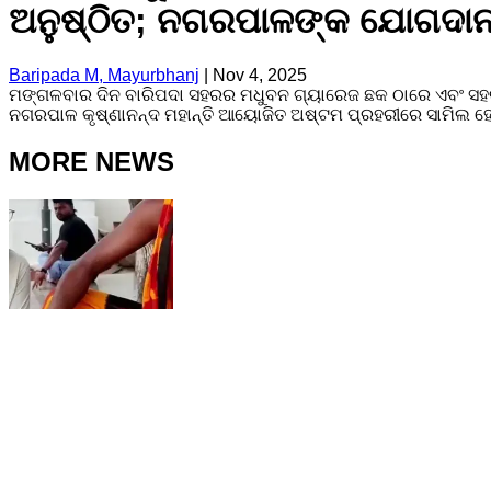
ଅନୁଷ୍ଠିତ; ନଗରପାଳଙ୍କ ଯୋଗଦା
Baripada M, Mayurbhanj
|
Nov 4, 2025
ମଙ୍ଗଳବାର ଦିନ ବାରିପଦା ସହରର ମଧୁବନ ଗ୍ୟାରେଜ ଛକ ଠାରେ ଏବଂ ସହରର ୱ
ନଗରପାଳ କୃଷ୍ଣାନନ୍ଦ ମହାନ୍ତି ଆୟୋଜିତ ଅଷ୍ଟମ ପ୍ରହରୀରେ ସାମିଲ ହେବା
MORE NEWS