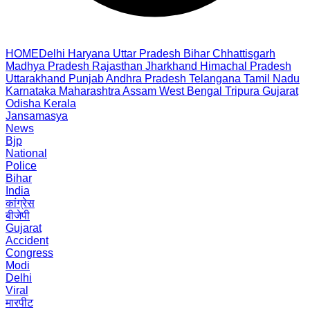
HOME
Delhi
Haryana
Uttar Pradesh
Bihar
Chhattisgarh
Madhya Pradesh
Rajasthan
Jharkhand
Himachal Pradesh
Uttarakhand
Punjab
Andhra Pradesh
Telangana
Tamil Nadu
Karnataka
Maharashtra
Assam
West Bengal
Tripura
Gujarat
Odisha
Kerala
Jansamasya
News
Bjp
National
Police
Bihar
India
कांग्रेस
बीजेपी
Gujarat
Accident
Congress
Modi
Delhi
Viral
मारपीट