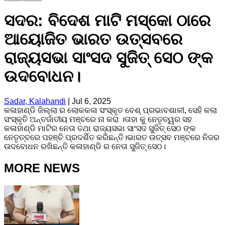
ସଦର: ବିଦେଶ ମାଟି ମସ୍କୋ ଠାରେ
ଆୟୋଜିତ ଭାରତ ଉତ୍ସବରେ
ରାଜ୍ୟସଭା ସାଂସଦ ସୁଜିତ୍ ସେଠ ଙ୍କ
ଉଦବୋଧନ।
Sadar, Kalahandi
|
Jul 6, 2025
କଳାହାଣ୍ଡି ଜିଲ୍ଲା ର ଲୋକକଳା ସଂସ୍କୃତ ବେଶ୍ ପ୍ରଭାବଶାଳୀ, ସେହି କଲା
ସଂସ୍କୃତି ଅନ୍ତର୍ଜାତୀୟ ମଞ୍ଚରେ ନା କରା ।ତାହା କୁ ନେତୃତ୍ୱର ସହ
କଳାହାଣ୍ଡି ମାଟିର ନେତା ତଥା ରାଜ୍ୟସଭା ସାଂସଦ ସୁଜିତ୍ ସେଠ ଙ୍କ
ନେତୃତ୍ବରେ ପହଞ୍ଚି ପ୍ରଦର୍ଶିତ କରିଛନ୍ତି।ଭାରତ ଉତ୍ସବ ମଞ୍ଚରେ ନିଜର
ଉଦବୋଧନ ରଖିଛନ୍ତି କଳାହାଣ୍ଡି ର ନେତା ସୁଜିତ୍ ସେଠ।
MORE NEWS