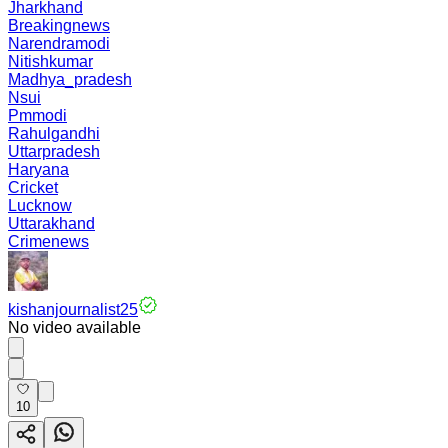
Jharkhand
Breakingnews
Narendramodi
Nitishkumar
Madhya_pradesh
Nsui
Pmmodi
Rahulgandhi
Uttarpradesh
Haryana
Cricket
Lucknow
Uttarakhand
Crimenews
kishanjournalist25
No video available
10