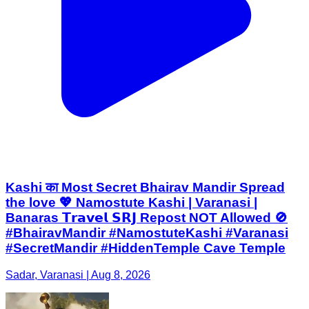
Kashi का Most Secret Bhairav Mandir Spread
the love 💖 Namostute Kashi | Varanasi |
Banaras 𝗧𝗿𝗮𝘃𝗲𝗹 𝗦𝗥𝗝 Repost NOT Allowed 🚫
#BhairavMandir #NamostuteKashi #Varanasi
#SecretMandir #HiddenTemple Cave Temple
Sadar, Varanasi | Aug 8, 2026