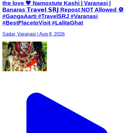
the love 💖 Namostute Kashi | Varanasi |
Banaras 𝗧𝗿𝗮𝘃𝗲𝗹 𝗦𝗥𝗝 Repost NOT Allowed 🚫
#GangaAarti #TravelSRJ #Varanasi
#BestPlacetoVisit #LalitaGhat
Sadar, Varanasi | Aug 8, 2026