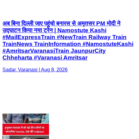
अब बिना दिल्ली जाए पहुंचो बनारस से अमृतसर PM मोदी ने
उद्घाटन किया नया ट्रेन | Namostute Kashi
#MailExpressTrain #NewTrain Railway Train
TrainNews TrainInformation #NamostuteKashi
#AmritsarVaranasiTrain JaunpurCity
Chheharta #Varanasi Amritsar
Sadar, Varanasi | Aug 8, 2026