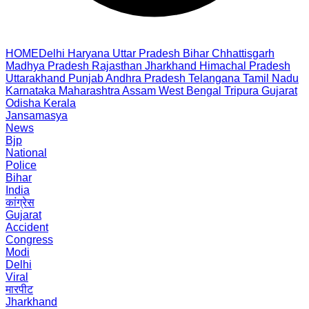
HOME
Delhi
Haryana
Uttar Pradesh
Bihar
Chhattisgarh
Madhya Pradesh
Rajasthan
Jharkhand
Himachal Pradesh
Uttarakhand
Punjab
Andhra Pradesh
Telangana
Tamil Nadu
Karnataka
Maharashtra
Assam
West Bengal
Tripura
Gujarat
Odisha
Kerala
Jansamasya
News
Bjp
National
Police
Bihar
India
कांग्रेस
Gujarat
Accident
Congress
Modi
Delhi
Viral
मारपीट
Jharkhand