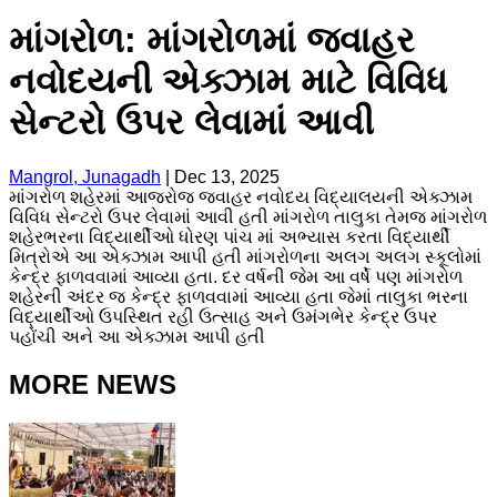
માંગરોળ: માંગરોળમાં જવાહર
નવોદયની એક્ઝામ માટે વિવિધ
સેન્ટરો ઉપર લેવામાં આવી
Mangrol, Junagadh
|
Dec 13, 2025
માંગરોળ શહેરમાં આજરોજ જવાહર નવોદય વિદ્યાલયની એક્ઝામ
વિવિધ સેન્ટરો ઉપર લેવામાં આવી હતી માંગરોળ તાલુકા તેમજ માંગરોળ
શહેરભરના વિદ્યાર્થીઓ ધોરણ પાંચ માં અભ્યાસ કરતા વિદ્યાર્થી
મિત્રોએ આ એક્ઝામ આપી હતી માંગરોળના અલગ અલગ સ્કૂલોમાં
કેન્દ્ર ફાળવવામાં આવ્યા હતા. દર વર્ષની જેમ આ વર્ષે પણ માંગરોળ
શહેરની અંદર જ કેન્દ્ર ફાળવવામાં આવ્યા હતા જેમાં તાલુકા ભરના
વિદ્યાર્થીઓ ઉપસ્થિત રહી ઉત્સાહ અને ઉમંગભેર કેન્દ્ર ઉપર
પહોંચી અને આ એક્ઝામ આપી હતી
MORE NEWS