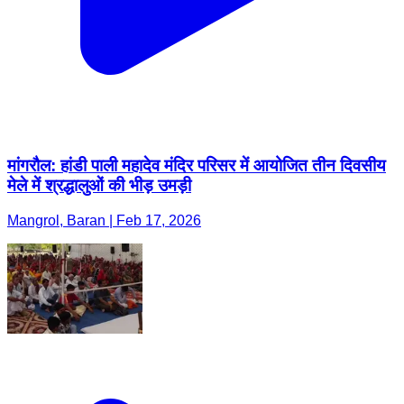
मांगरौल: हांडी पाली महादेव मंदिर परिसर में आयोजित तीन दिवसीय
मेले में श्रद्धालुओं की भीड़ उमड़ी
Mangrol, Baran | Feb 17, 2026