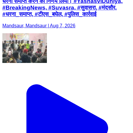
धरना समाप्त करने का निर्णय लिया। #YashasviDuniya,
#BreakingNews, #Suvasra, #सुवासरा, #मंदसौर,
#धरना_समाप्त, #टीएस_बघेल, #पुलिस_कार्रवाई
Mandsaur, Mandsaur | Aug 7, 2026