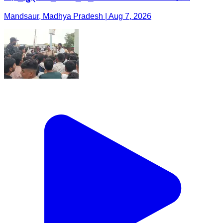
Mandsaur, Madhya Pradesh | Aug 7, 2026