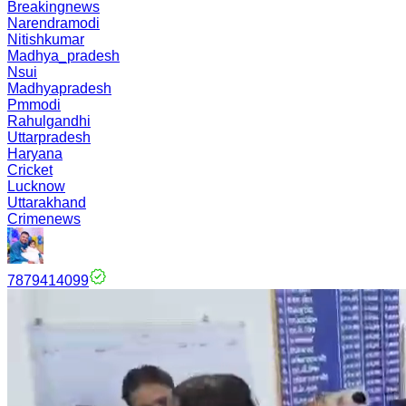
Breakingnews
Narendramodi
Nitishkumar
Madhya_pradesh
Nsui
Madhyapradesh
Pmmodi
Rahulgandhi
Uttarpradesh
Haryana
Cricket
Lucknow
Uttarakhand
Crimenews
7879414099