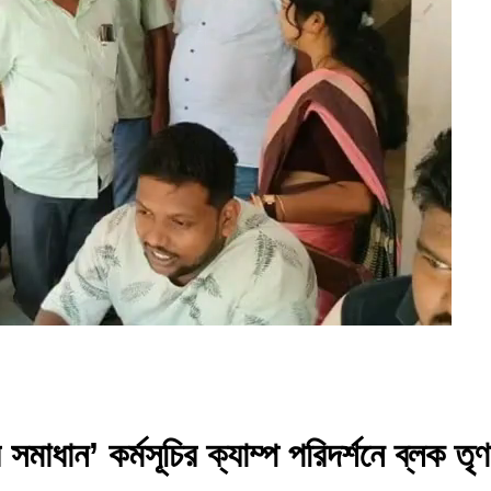
 সমাধান’ কর্মসূচির ক্যাম্প পরিদর্শনে ব্লক 