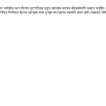
ধান’ কর্মসূচির অংশ হিসেবে বৃহস্পতিবার দুপুরে নয়াগ্ৰাম ব্লকের খড়িকামাথানী অঞ্চলে অনুষ্
িবিরে উপস্থিত ছিলেন নয়াগ্রাম ব্লক তৃণমূল কংগ্রেসের সভাপতি রমেশ রাউৎ,পঞ্চায়েত সম