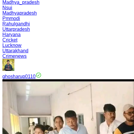
Madhya_pradesh
Nsui
Madhyapradesh
Pmmodi
Rahulgandhi
Uttarpradesh
Haryana
Cricket
Lucknow
Uttarakhand
Crimenews
ghosharup0110