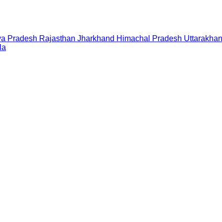
a Pradesh
Rajasthan
Jharkhand
Himachal Pradesh
Uttarakha
la