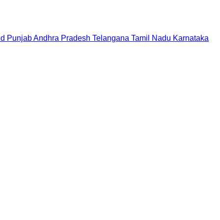
nd
Punjab
Andhra Pradesh
Telangana
Tamil Nadu
Karnataka