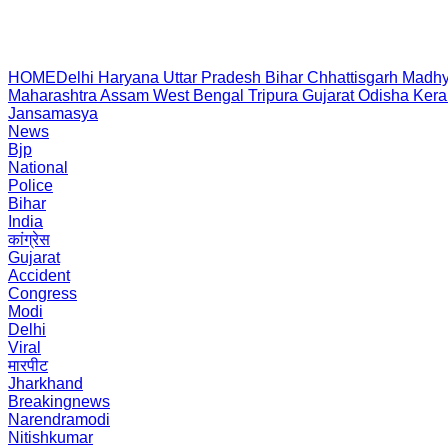
HOME
Delhi
Haryana
Uttar Pradesh
Bihar
Chhattisgarh
Madhy
Maharashtra
Assam
West Bengal
Tripura
Gujarat
Odisha
Kera
Jansamasya
News
Bjp
National
Police
Bihar
India
कांग्रेस
Gujarat
Accident
Congress
Modi
Delhi
Viral
मारपीट
Jharkhand
Breakingnews
Narendramodi
Nitishkumar