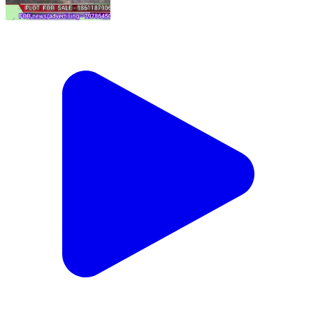
୩୦ ବସ୍ତା ଧାନ ଓ ଦୁଇଟି ପାଳ ଗଦା ଜଳି ପାଉଁଶ
Paralakhemundi, Gajapati | Feb 20, 2026