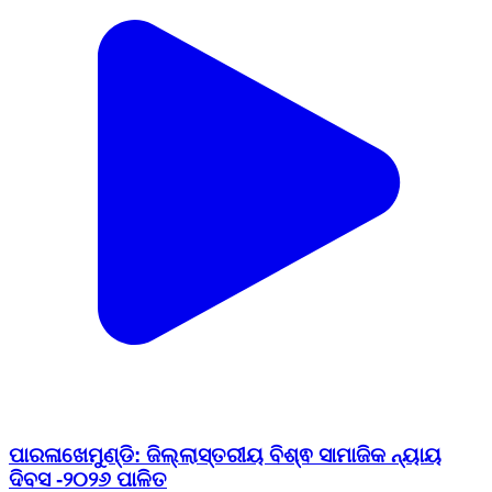
ପାରଳାଖେମୁଣ୍ଡି: ଜିଲ୍ଲାସ୍ତରୀୟ ବିଶ୍ଵ ସାମାଜିକ ନ୍ୟାୟ
ଦିବସ -୨୦୨୬ ପାଳିତ