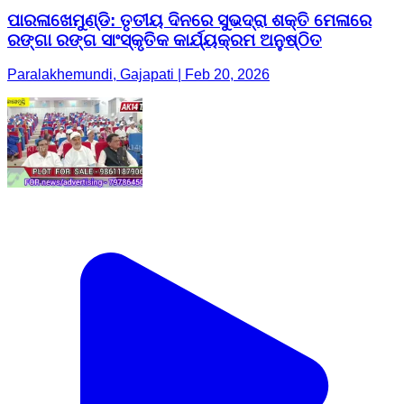
ପାରଳାଖେମୁଣ୍ଡି: ତୃତୀୟ ଦିନରେ ସୁଭଦ୍ରା ଶକ୍ତି ମେଳାରେ
ରଙ୍ଗା ରଙ୍ଗ ସାଂସ୍କୃତିକ କାର୍ଯ୍ୟକ୍ରମ ଅନୁଷ୍ଠିତ
Paralakhemundi, Gajapati | Feb 20, 2026