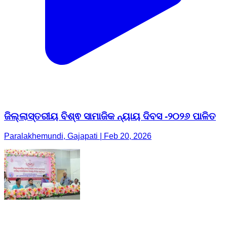
ଜିଲ୍ଲାସ୍ତରୀୟ ବିଶ୍ଵ ସାମାଜିକ ନ୍ୟାୟ ଦିବସ -୨୦୨୬ ପାଳିତ
Paralakhemundi, Gajapati | Feb 20, 2026