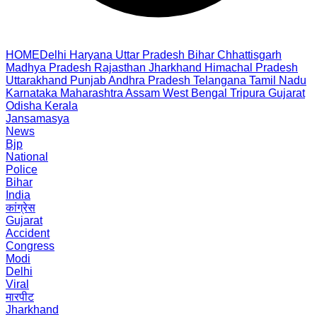
HOME
Delhi
Haryana
Uttar Pradesh
Bihar
Chhattisgarh
Madhya Pradesh
Rajasthan
Jharkhand
Himachal Pradesh
Uttarakhand
Punjab
Andhra Pradesh
Telangana
Tamil Nadu
Karnataka
Maharashtra
Assam
West Bengal
Tripura
Gujarat
Odisha
Kerala
Jansamasya
News
Bjp
National
Police
Bihar
India
कांग्रेस
Gujarat
Accident
Congress
Modi
Delhi
Viral
मारपीट
Jharkhand