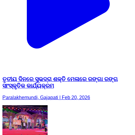
ତୃତୀୟ ଦିନରେ ସୁଭଦ୍ରା ଶକ୍ତି ମେଳାରେ ରଙ୍ଗା ରଙ୍ଗ
ସାଂସ୍କୃତିକ କାର୍ଯ୍ୟକ୍ରମ
Paralakhemundi, Gajapati | Feb 20, 2026