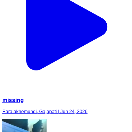
missing
Paralakhemundi, Gajapati | Jun 24, 2026