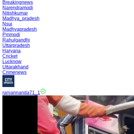
Breakingnews
Narendramodi
Nitishkumar
Madhya_pradesh
Nsui
Madhyapradesh
Pmmodi
Rahulgandhi
Uttarpradesh
Haryana
Cricket
Lucknow
Uttarakhand
Crimenews
ranjannanda71_1