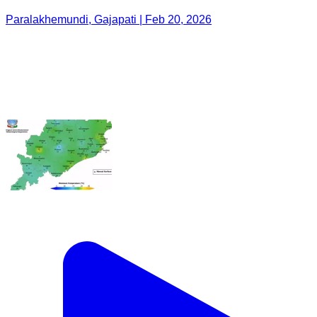
Paralakhemundi, Gajapati | Feb 20, 2026