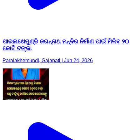
ପାରଳାଖେମୁଣ୍ଡି ଜଗନ୍ନାଥ ମନ୍ଦିର ନିର୍ମାଣ ପାଇଁ ମିଳିବ ୨୦
କୋଟି ଟଙ୍କା
Paralakhemundi, Gajapati | Jun 24, 2026