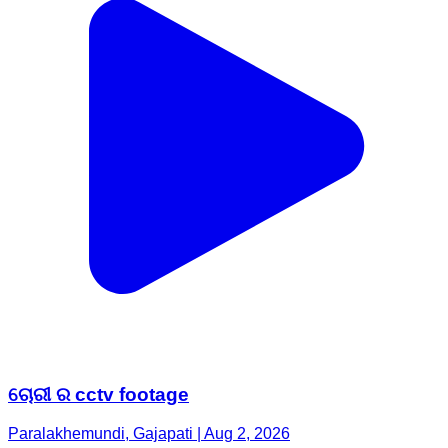
ଚୋରୀ ର cctv footage
Paralakhemundi, Gajapati | Aug 2, 2026