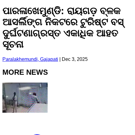
ପାରଳାଖେମୁଣ୍ଡି: ରାୟଗଡ଼ ବ୍ଳକ
ଆସର୍ଲିଙ୍ଗ ନିକଟରେ ଟୁରିଷ୍ଟ ବସ୍
ଦୁର୍ଘଟଣାଗ୍ରସ୍ତ ଏକାଧିକ ଆହତ
ସୂଚନା
Paralakhemundi, Gajapati
|
Dec 3, 2025
MORE NEWS