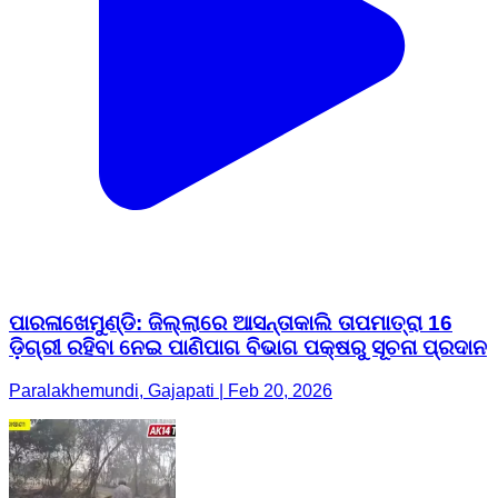
ପାରଳାଖେମୁଣ୍ଡି: ଜିଲ୍ଲାରେ ଆସନ୍ତାକାଲି ତାପମାତ୍ରା 16
ଡ଼ିଗ୍ରୀ ରହିବା ନେଇ ପାଣିପାଗ ବିଭାଗ ପକ୍ଷରୁ ସୂଚନା ପ୍ରଦାନ
Paralakhemundi, Gajapati | Feb 20, 2026