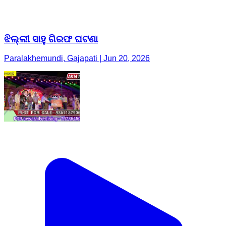
ଝିଲ୍ଲୀ ସାହୁ ଗିରଫ ଘଟଣା
Paralakhemundi, Gajapati | Jun 20, 2026