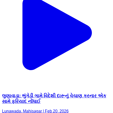
લુણાવાડા: ભુંગેડી ગામે વિદેશી દારૂનું વેચાણ કરનાર એક
સામે ફરિયાદ નોંધાઈ
Lunawada, Mahisagar | Feb 20, 2026