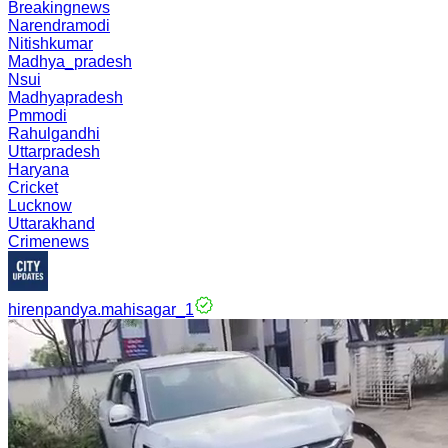
Breakingnews
Narendramodi
Nitishkumar
Madhya_pradesh
Nsui
Madhyapradesh
Pmmodi
Rahulgandhi
Uttarpradesh
Haryana
Cricket
Lucknow
Uttarakhand
Crimenews
hirenpandya.mahisagar_1