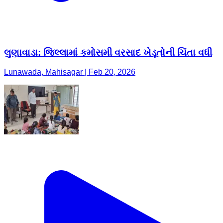
લુણાવાડા: જિલ્લામાં કમોસમી વરસાદ ખેડૂતોની ચિંતા વધી
Lunawada, Mahisagar | Feb 20, 2026