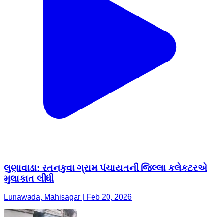
લુણાવાડા: રતનકુવા ગ્રામ પંચાયતની જિલ્લા કલેકટરએ
મુલાકાત લીધી
Lunawada, Mahisagar | Feb 20, 2026