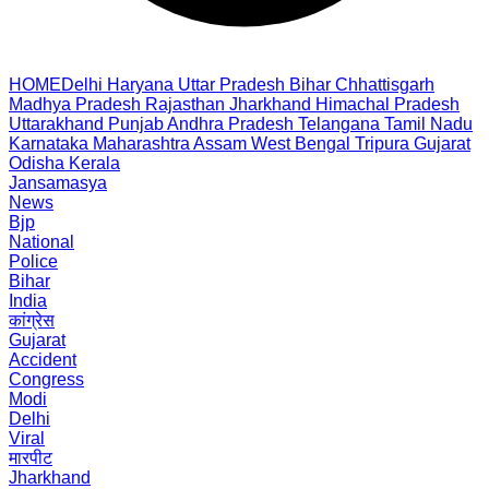
HOME
Delhi
Haryana
Uttar Pradesh
Bihar
Chhattisgarh
Madhya Pradesh
Rajasthan
Jharkhand
Himachal Pradesh
Uttarakhand
Punjab
Andhra Pradesh
Telangana
Tamil Nadu
Karnataka
Maharashtra
Assam
West Bengal
Tripura
Gujarat
Odisha
Kerala
Jansamasya
News
Bjp
National
Police
Bihar
India
कांग्रेस
Gujarat
Accident
Congress
Modi
Delhi
Viral
मारपीट
Jharkhand