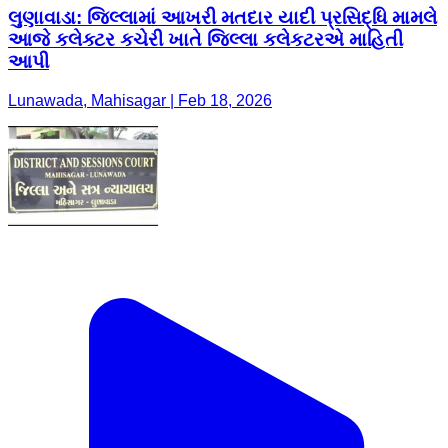
લુણાવાડા: જિલ્લામાં આખરી મતદાર યાદી પ્રસિદ્ધિ મામલે
આજે કલેક્ટર કચેરી ખાતે જિલ્લા કલેકટરએ માહિતી
આપી
Lunawada, Mahisagar | Feb 18, 2026