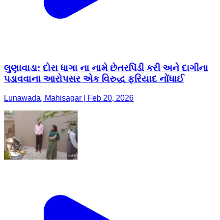
લુણાવાડા: દોરા ધાગા ના નામે છેતરપિંડી કરી અને દાગીના
પડાવવાના આરોપસર એક વિરુદ્ધ ફરિયાદ નોંધાઈ
Lunawada, Mahisagar | Feb 20, 2026