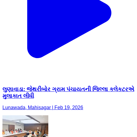
લુણાવાડા: જેથરીબોર ગ્રામ પંચાયતની જિલ્લા કલેકટરએ
મુલાકાત લીધી
Lunawada, Mahisagar | Feb 19, 2026