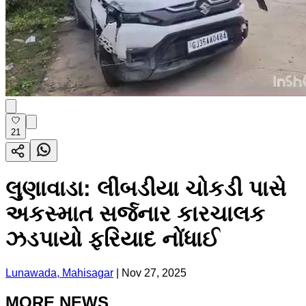
21
લુણાવાડા: લીંબડીયા ચોકડી પાસે
અકસ્માત સર્જનાર કારચાલક
ઝડપાયો ફરિયાદ નોંધાઈ
Lunawada, Mahisagar
|
Nov 27, 2025
MORE NEWS