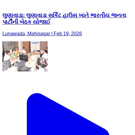
લુણાવાડા: લુણાવાડા સર્કિટ હાઉસ ખાતે ભારતીય જનતા
પાર્ટીની બેઠક યોજાઈ
Lunawada, Mahisagar | Feb 19, 2026