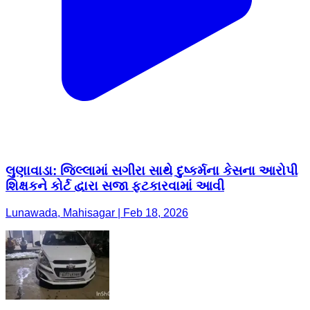
લુણાવાડા: જિલ્લામાં સગીરા સાથે દુષ્કર્મના કેસના આરોપી
શિક્ષકને કોર્ટ દ્વારા સજા ફટકારવામાં આવી
Lunawada, Mahisagar | Feb 18, 2026