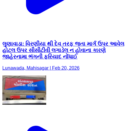
લુણાવાડા: વિરણીયા થી દેવ તરફ જતા માર્ગ ઉપર આવેલ
હોટલ ઉપર સીસીટીવી લગાડેલ ન હોવાના કારણે
જાહેરનામા ભંગની ફરિયાદ નોંધાઈ
Lunawada, Mahisagar | Feb 20, 2026