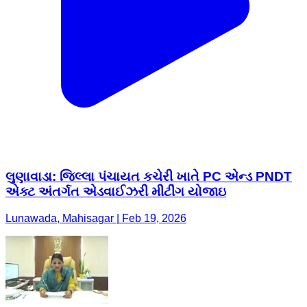
લુણાવાડા: જિલ્લા પંચાયત કચેરી ખાતે PC એન્ડ PNDT
એક્ટ અંતર્ગત એડવાઈઝરી મીટીંગ યોજાઇ
Lunawada, Mahisagar | Feb 19, 2026